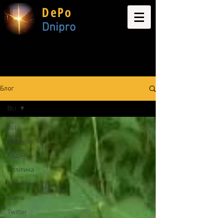
DePo
Dnipro
Блог
Всі
Всі
Новини
Події
Політика
Технології
Home
Twitter