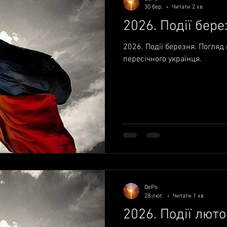
30 бер.
Читати 2 хв
2026. Події бере
2026. Події березня. Погляд
пересічного українця.
DePo
28 лют.
Читати 1 хв
2026. Події люто