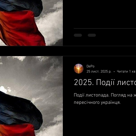
DePo
25 лист. 2025 р.
Читати 1 хв
2025. Події лис
Події листопада. Погляд на 
пересічного українця.