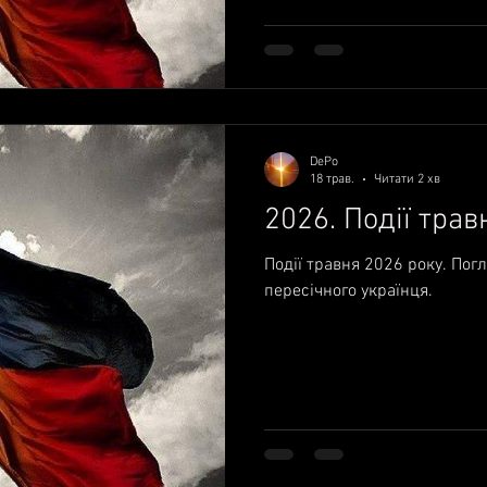
DePo
18 трав.
Читати 2 хв
2026. Події трав
Події травня 2026 року. Пог
пересічного українця.