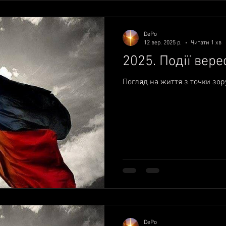
DePo
12 вер. 2025 р.
Читати 1 хв
2025. Події вере
Погляд на життя з точки зор
DePo