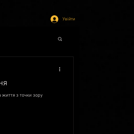
Увійти
ня
а життя з точки зору