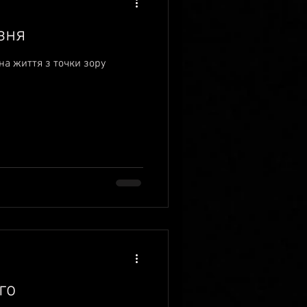
зня
 на життя з точки зору
го