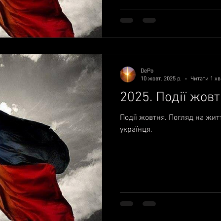
DePo
10 жовт. 2025 р.
Читати 1 хв
2025. Події жовт
Події жовтня. Погляд на жит
українця.