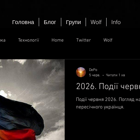
Головна
Блог
Групи
Wolf
Info
ика
Технології
Home
Twitter
Wolf
DePo
5 черв.
Читати 1 хв
2026. Події черв
Події червня 2026. Погляд н
пересічного українця.