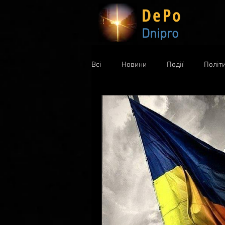
DePo
Dnipro
Всі
Новини
Події
Політ