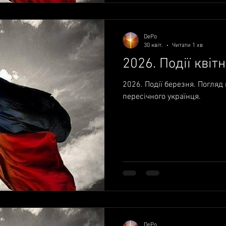
DePo
30 квіт.
Читати 1 хв
2026. Події квіт
2026. Події березня. Погляд
пересічного українця.
DePo