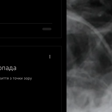
топада
життя з точки зору