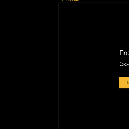
По
Схож
На