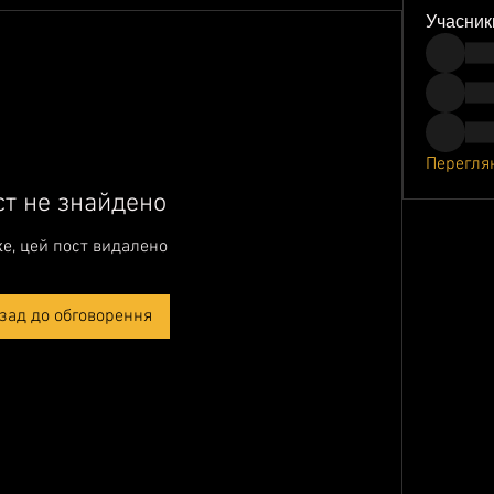
Учасник
Переглян
ст не знайдено
е, цей пост видалено
зад до обговорення