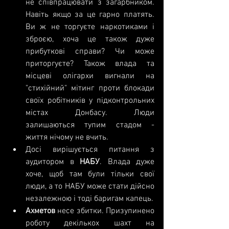
не співпрацювати з загарбником. 
Навіть якщо за це гарно платять. 
Ви ж не торгуєте наркотиками і 
зброєю, хоча це також дуже 
прибуткові справи? Чи може 
приторгуєте? Також влада та 
місцеві олігархи вигнали на 
"стихійний" мітинг проти блокади 
своїх робітників у підконтрольних 
містах Донбасу. Люди 
залишаються тупим стадом - 
життя нічому не вчить.  
Досі вирішується питання з 
аудитором в 
НАБУ
. Влада дуже 
хоче, щоб там були тільки свої 
люди, а то НАБУ може стати дійсно 
незалежною і тоді баригам капець.  
Ахметов 
несе збитки. Призупинено 
роботу декількох шахт на 