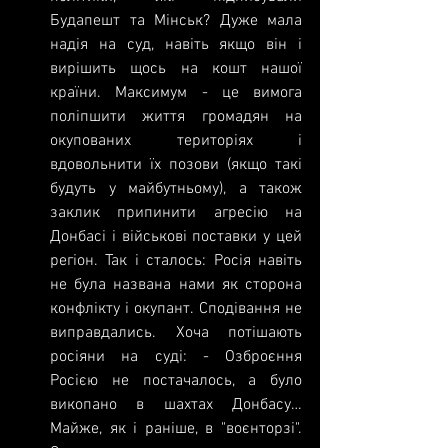
Будапешт та Мінськ? Дуже мала 
надія на суд, навіть якщо він і 
вирішить щось на кошт нашої 
країни. Максимум - це вимога 
поліпшити життя громадян на 
окупованих територіях і 
вдовольнити їх позови (якщо такі 
будуть у майбутньому), а також 
заклик припинити агресію на 
Донбасі і військові поставки у цей 
регіон. Так і сталось: Росія навіть 
не була названа нами як сторона 
конфлікту і окупант. Сподівання не 
виправдались. Хоча потішають 
росіяни на суді: - Озброєння 
Росією не постачалось, а було 
викопано в шахтах Донбасу… 
Майже, як і раніше, в "воєнторзі". 