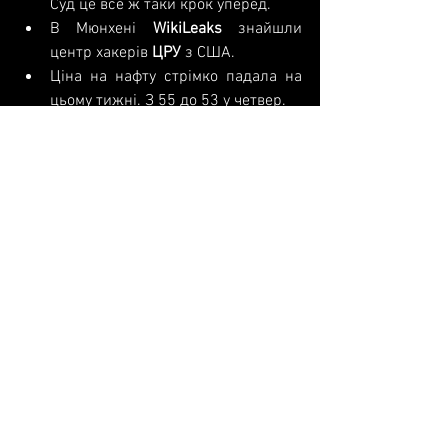
Суд це все ж таки крок уперед.  
В Мюнхені 
WikiLeaks 
знайшли 
центр хакерів 
ЦРУ 
з США.  
Ціна на нафту стрімко падала на 
цьому тижні. З 55 до 53 у четвер.  
В 
Туреччині 
впав гелікоптер з 
чотирма росіянами на борту 
(всього семеро), туман…  
У ФБР займуться розслідуванням 
зв'язку 
Трампа 
і російського 
"Альфа-банку". 
Події в житті:
8 Березня
 Чудова погода, шашлик, 
відпочинок на природі… Під вечір 
похолодало, але це не зіпсувало 
святкового настрою.  
Вирішив ще раз перевірити 
налаштування оплати за 
допомогою 
NFC 
в 
Приват24
 - 