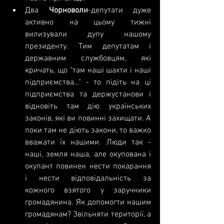
Два 
Чорноволи
-депутати дуже 
активно на цьому тижні 
вилизували дупу нашому 
президенту. Тим депутатам і 
державним службовцям, які 
кричать, що "там наші шахти і наші 
підприємства…" - то підіть на ці 
підприємства та держустанови і 
відновіть там дію українських 
законів, які ви повинні захищати. А 
поки там не діють закони, то важко 
вважати їх нашими. Люди так - 
наші, земля наша, але окупована і 
окупант повинен нести покарання 
і нести відповідальність за 
кожного взятого у заручники 
громадянина. Як допомогти нашим 
громадянам? Звільняти території, а 