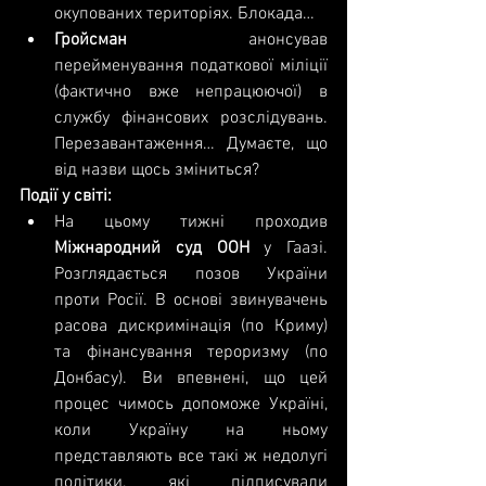
окупованих територіях. Блокада…  
Гройсман
 анонсував 
перейменування податкової міліції 
(фактично вже непрацюючої) в 
службу фінансових розслідувань. 
Перезавантаження… Думаєте, що 
від назви щось зміниться? 
Події у світі:
На цьому тижні проходив 
Міжнародний суд ООН
 у Гаазі. 
Розглядається позов України 
проти Росії. В основі звинувачень 
расова дискримінація (по Криму) 
та фінансування тероризму (по 
Донбасу). Ви впевнені, що цей 
процес чимось допоможе Україні, 
коли Україну на ньому 
представляють все такі ж недолугі 
політики, які підписували 