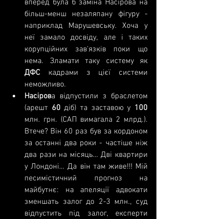
вперед була б заміна Насірова на 
більш-менш незаляпану фігуру - 
наприклад Марушевську. Хоча у 
неї замало досвіду, але і таких 
корупційних зав'язків поки що 
нема. Зламати таку систему як 
ДФС 
кадрами з цієї системи 
неможливо.  
Насіров
а відпустили з браслетом 
(арешт 
60 
діб) та заставою у 
100 
млн. грн. (САП вимагала 2 млрд.). 
Втече? Він 60 раз був за кордоном 
за останні два роки - частіше ніж 
два рази на місяць… Дві квартири 
у Лондоні… Да він там живе!!! Мій 
песимістичний прогноз на 
майбутнє: на апеляції адвокати 
зменшать залог до 2-3 млн., суд 
відпустить під залог, експерти 