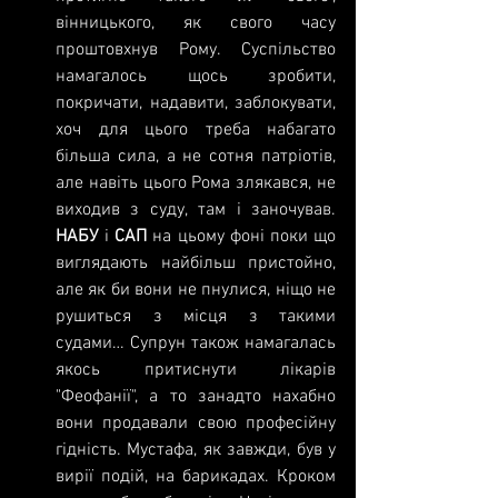
вінницького, як свого часу 
проштовхнув Рому. Суспільство 
намагалось щось зробити, 
покричати, надавити, заблокувати, 
хоч для цього треба набагато 
більша сила, а не сотня патріотів, 
але навіть цього Рома злякався, не 
виходив з суду, там і заночував. 
НАБУ 
і 
САП 
на цьому фоні поки що 
виглядають найбільш пристойно, 
але як би вони не пнулися, ніщо не 
рушиться з місця з такими 
судами… Супрун також намагалась 
якось притиснути лікарів 
"Феофанії", а то занадто нахабно 
вони продавали свою професійну 
гідність. Мустафа, як завжди, був у 
вирії подій, на барикадах. Кроком 