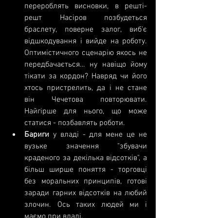
перероблять висновки, в решті-
решт Насіров позбудеться 
браслету, поверне залог, виб'є 
відшкодування і вийде на роботу. 
Оптимістичного сценарію якось не 
передбачається… ну навіщо йому 
тікати за кордон? Навряд чи його 
хтось пристрелить, да і не стане 
він Чечетова повторювати. 
Найгірше для нього, що може 
статися - позбавлять роботи.  
Бариги 
у владі - для мене це не 
вузьке значення "збувачи 
краденого за декілька відсотків", а 
більш ширше поняття - торговці 
без моральних принципів, готові 
заради гарних відсотків на любий 
злочин. Ось таких людей ми і 
маємо при владі.  