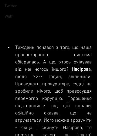
Twitter
Wolf
Тиждень почався з того, що наша 
правоохоронна система 
обісралась. А що, хтось очікував 
від неї чогось іншого? 
Насіров
а, 
після 72-х годин, звільнили. 
Президент, прокуратура, судді не 
зробили нічого, щоб правосуддя 
перемогло корупцію. Порошенко 
відсторонився від цієї справи, 
офіційно сказав, що не 
втручається. Його можна зрозуміти 
- якщо і скинуть Насірова, то 
протягне такого ж "свого", 