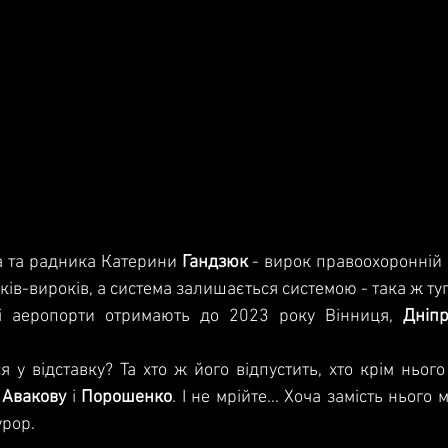
а та радника Катерини 
Гандзюк 
- вирок правоохоронній с
ів-вироків, а система залишається системою - така ж туп
і аеропорти отримають до 2023 року Вінниця, 
Дніп
ся у відставку? Та хто ж його відпустить, хто крім нього
 
Авакову 
і 
Порошенко
. І не мрійте… Хоча замість нього м
рор. 