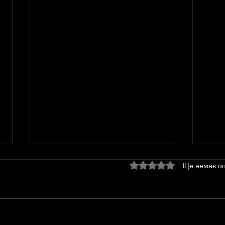
Оцінка: 0 з 5 зірок.
Ще немає оц
2026.
2026. Події травня