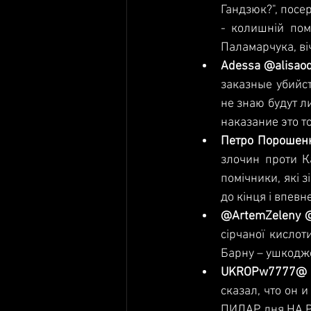
Гандзюк?", посе
- колишній пом
Паламарчука, ві
Adessa‏ @ali
заказные убийст
не знаю будут л
наказание это т
злочин проти К
помічники, які з
до кінця і впев
@Ar
сірчаної кислот
Барну – ушкодже
сказал, что он и
ПИДАР дня НА 