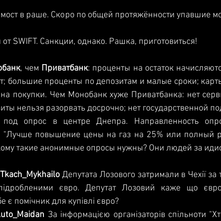
мост в раше. Скоро по общей протяжённости упавшие мо
от SWIFT. Санкции, однако. Рашка, приготовиться! 
обанк
, чем 
Приватбанк
: проценты на остаток начисляются
т; большие проценты по депозитам и малые сроки; карты
 на покупки. Чем Монобанк хуже Приватбанка: нет серв
 под опрос в центре Днепра. Направленность опр
. "Лучше повышение цены на газ на 25% или полный р
кому такие анонимные опросы нужны? Они людей за идио
 Михайло‏ @Tkach_Mykhailo
 Депутата Лозового затримали в Чехії за 
 підробленими євро. Депутат Лозовий каже що євро
бе є помічник для купівлі євро?  
дан‏ @Auto_Maidan
 За інформацією організаторів спільноти "Х