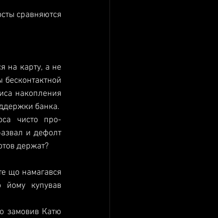
сты сравняются 
 на карту, а не 
 бесконтактной 
иса накопления 
(копилки); депозиты нельзя разорвать досрочно; нет государственной поддержки банка.  
оса чисто про-
азвал и дефолт 
тов держат? 
те що намагався 
 йому купував 
то замовив Катю 