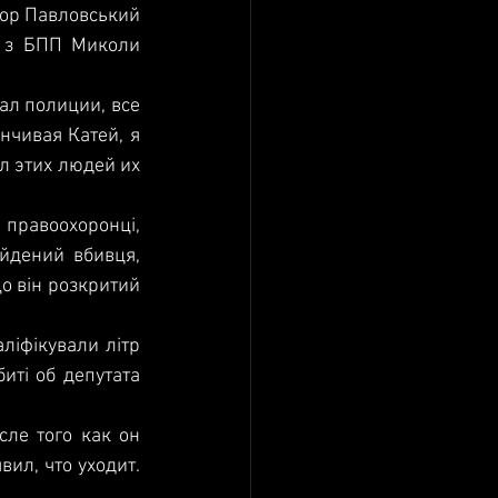
ор Павловський 
 з БПП Миколи 
ал полиции, все 
чивая Катей, я 
л этих людей их 
 правоохоронці, 
дений вбивця, 
о він розкритий 
ліфікували літр 
иті об депутата 
ле того как он 
ил, что уходит. 