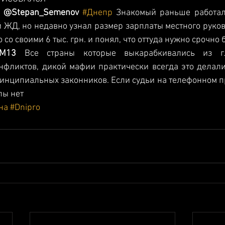
Степан Семенов‏ @Stepan_Semenov
#Днепр
 Знакомый раньше работал
ЖД, но недавно узнал размер зарплаты местного руковод
о со своими 6 тыс. грн. и понял, что оттуда нужно срочно б
_FM13
 Все страны которые выкарабкивались из гл
нфликтов, дикой мафии практически всегда это делали
инципиальных законников. Если судьи на телефонном пр
пы нет 
на
#Dnipro