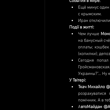
События в мире:
Ещё минус один 
с крымским.  
Иран отключили 
Події в житті:
Чем лучше 
Мон
на банусный счё
оплаты; кэшбек
Сегодня попал
Гройсмановская
Украины?"… Ну 
У Твітері:
Ткач
розрахуватися
помічник. А в те
А
втоМай