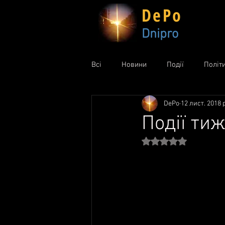
DePo
Dnipro
Всі
Новини
Події
Політ
DePo
12 лист. 2018 р
Події тиж
Оцінка: NaN з 5 зір