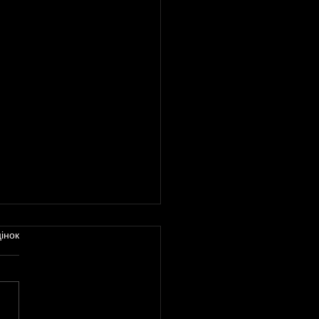
інок
 Події квітня