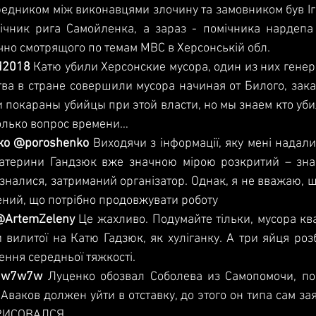
редником між виконавцями злочину та замовником був Іг
ічник рига Самойленка, а зараз - помічника нардепа
чно смотрящого по темам МВС в Херсонській обл.  
saod2018
 Катю убили Херсонские мусора, один из них генер
ва в стране совершили мусора начиная от Билого, закан
и покараны убийцы при этой власти, но мы знаем кто уби
олько вопрос времени…  
Петро Порошенко‏ @poroshenko
 Виходячи з інформації, яку мені надали
атерини Гандзюк вже значною мірою розкритий – знай
ізналися, затриманий організатор. Однак, я не вважаю, щ
нений, що потрібно продовжувати роботу  
temZeleny‏ @ArtemZeleny
 Це жахливо. Подумайте тільки, мусора ква
и вилитої на Катю Гадзюк, як хуліганку. А три яйця розб
ння середньої тяжкості.  
UKROPw777‏ @7w7w7w
 Луценко обозвал Соболева из Самопомочи, пос
 Аваков должен уйти в отставку, до этого он типа сам заяв
РИСОВАЛСЯ  