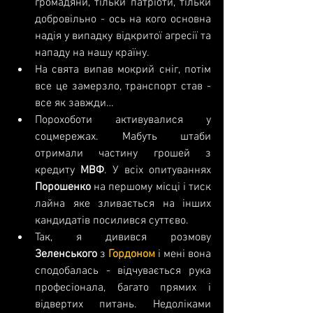
громадяни, тільки патріоти, тільки 
добровільно - ось на кого основна 
надія у випадку відкритої агресії та 
нападу на нашу країну.  
На свята випав мокрий сніг, потім 
все це замерзло, транспорт став - 
все як завжди…  
Порохоботи активувалися у 
соцмережах. Мабуть штаби 
отримали частину грошей з 
кредиту 
МВФ
. У всіх опитуваннях 
Порошенко 
на першому місці і тиск 
лайна яке зливається на інших 
кандидатів посилився суттєво.  
Так, я дивився розмову 
Зеленського 
з 
Гордоном
 і мені вона 
сподобалась - відчувається рука 
професіонала, багато прямих і 
відвертих питань. Недоліками 