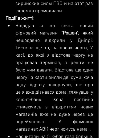
сирийские силы ПВО и на этот раз 
скромно промолчали. 
Події в житті:
Відвідав я на свята новий 
фірмовий магазин "
Рошен
", який 
нещодавно відкрили у Дніпрі. 
Тиснява ще та, на касах черги, У 
касі, до якої я відстояв чергу не 
працював термінал, а решти не 
було чим давати. Відстояв ще одну 
чергу і з карти зняли дві суми, хоча 
одну відразу повернули, але про 
це я вже дізнався дома, глянувши у 
клієнт-банк. Хоча постійно 
стикаючись з відкриттям нових 
магазинів вже не дуже через це 
переймаєшся. У фірмових 
магазинах АВК черг чомусь нема…  
Насчитали на 5 кубов газа больше, 