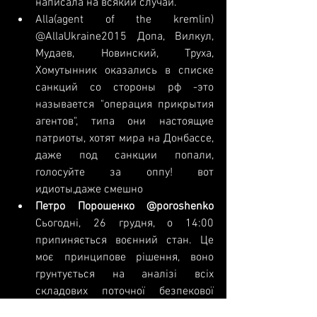
написала на всякий случай.  
Alla(agent of the kremlin)‏ 
@AllaUkraine2015 Допа, Вилкул, 
Мудаев, Новинский, Труха, 
Хомутынник оказались в списке 
санкций со стороны рф -это 
называется "операция прикрытия 
агентов", типа они настоящие 
патриоты, хотят мира на Донбассе, 
даже под санкции попали, 
голосуйте за оппу! вот 
идиоты,даже смешно  
Петро Порошенко‏ @poroshenko
Сьогодні, 26 грудня, о 14:00 
припиняється воєнний стан. Це 
моє принципове рішення, воно 
грунтується на аналізі всіх 
складових поточної безпекової 
ситуації в Україні.  