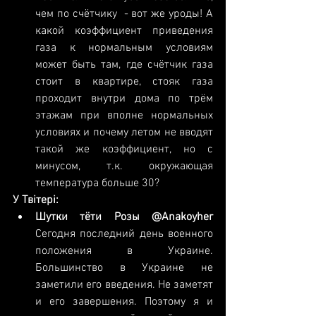
чем по счётчику  - вот же уроды! А 
какой коэффициент приведения 
газа к нормальным условиям 
может быть там, где счётчик газа 
стоит в квартире, стояк газа 
проходит внутри дома по трём 
этажам при вполне нормальных 
условиях и почему летом не вводят 
такой же коэффициент, но с 
минусом, т.к. окружающая 
температура больше 30? 
У Твітері:
Шутки тёти Розы‏ @Anakoyher
Сегодня последний день военного 
положения в Украине. 
Большинство в Украине не 
заметили его введения. Не заметят 
и его завершения. Поэтому я и 