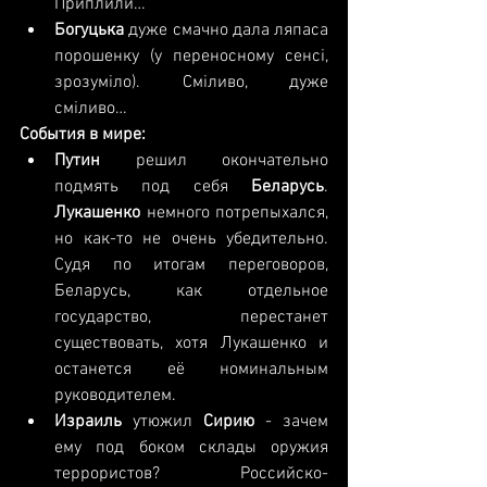
Приплили…  
Богуцька 
дуже смачно дала ляпаса 
порошенку (у переносному сенсі, 
зрозуміло). Сміливо, дуже 
сміливо… 
События в мире:
Путин 
решил окончательно 
подмять под себя 
Беларусь
. 
Лукашенко 
немного потрепыхался, 
но как-то не очень убедительно. 
Судя по итогам переговоров, 
Беларусь, как отдельное 
государство, перестанет 
существовать, хотя Лукашенко и 
останется её номинальным 
руководителем.  
Израиль 
утюжил 
Сирию 
- зачем 
ему под боком склады оружия 
террористов? Российско-