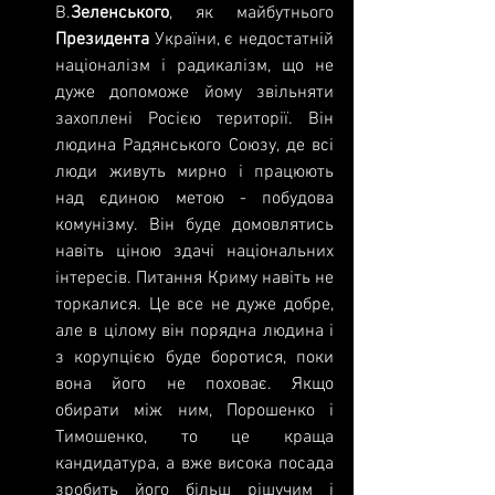
В.
Зеленського
, як майбутнього 
Президента 
України, є недостатній 
націоналізм і радикалізм, що не 
дуже допоможе йому звільняти 
захоплені Росією території. Він 
людина Радянського Союзу, де всі 
люди живуть мирно і працюють 
над єдиною метою - побудова 
комунізму. Він буде домовлятись 
навіть ціною здачі національних 
інтересів. Питання Криму навіть не 
торкалися. Це все не дуже добре, 
але в цілому він порядна людина і 
з корупцією буде боротися, поки 
вона його не поховає. Якщо 
обирати між ним, Порошенко і 
Тимошенко, то це краща 
кандидатура, а вже висока посада 
зробить його більш рішучим і 