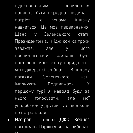
відповідальним. Президентом 
повинна бути порядна людина і 
патріот, а всьому іншому 
навчиться. Це моє переконання. 
Шанс у Зеленського стати 
Президентом є. Імідж коміка трохи 
заважає, але у його 
президентській компанії буде 
наголос на його освіту, порядність і 
менеджерські здібності. В цілому 
погляди Зеленського мені 
імпонують. Подивимось… У 
першому турі я навряд буду за 
нього голосувати, але мої 
уподобання у другий тур ще ніколи 
не потрапляли.  
Насіров 
- голова 
ДФС
. 
Кернес 
підтримав 
Порошенко 
на виборах. 