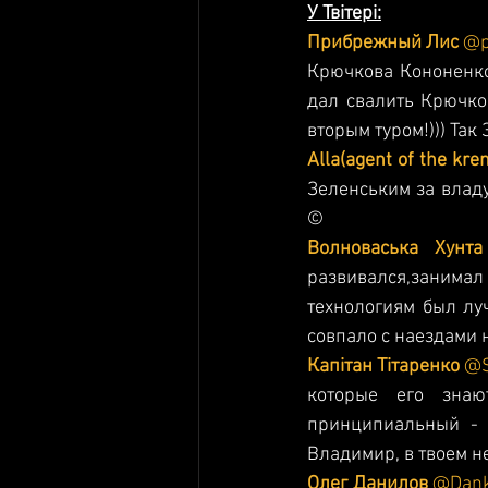
У Твітері:
Прибрежный Лис 
@p
Крючкова Кононенко 
дал свалить Крючко
вторым туром!))) Так
Alla(agent of the krem
Зеленським за владу
©
Волноваська Хунт
развивался,заним
технологиям был луч
совпало с наездами н
Капiтан Тiтаренко 
@S
которые его знаю
принципиальный - 
Владимир, в твоем не
Олег Данилов 
@Dank