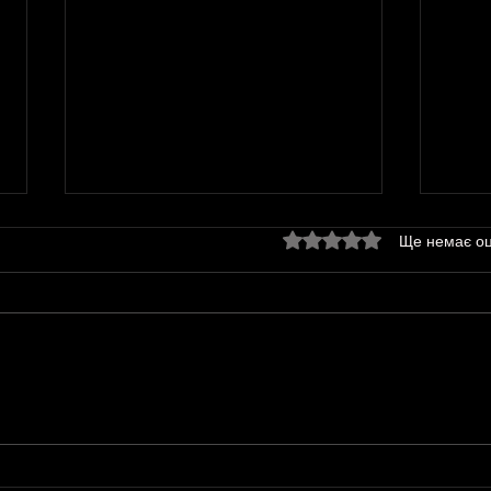
Оцінка: 0 з 5 зірок.
Ще немає оц
2026.
2026. Події травня