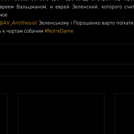
вреем Вальцманом, и еврей Зеленский, которого счит
 мое
@AV_Antithesist
 Зеленському і Порошенко варто поїхати 
 к чортам собачим 
#NotreDame