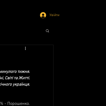
Увійти
 минулого тижня.
і, Світі та Житті.
ічного українця.
0% - Порошенко. 