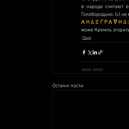
в народе считают е
Голобородько. (c) не
Λ H Δ Ξ Ґ Р Λ ∇ Н Δ 
може Кремль згорить
Події
Останні пости