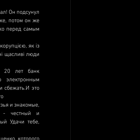
ал! Он подсунул 
е, потом он же 
ко перед самым 
орупцією, як із 
і щасливі люди 
 20 лет банк 
 электронным 
 сбежать.И это 
то
узья и знакомые, 
 - честный и 
й Удачи тебе, 
шенко, которого 