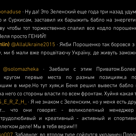
onaduse
 · Ну да! Это Зеленский еще года три назад удум
и Суркисам, заставил их барыжить бабло на энергетик
ву чтобы тот торжественно спалил все кодло порошен
 Зеля просто ГЕНИЙ!
lin) 
@AllaUkraine2015
 · Якби Порошенко так боровся з к
, ми б мали вже процвітаючу Україну, де живуть заможн
а 
@solomazheka
 · Заебали с этим Приватом.Более
ал кругом первые места по разным позициям,а по
шим в мире.Но тут хуяк,и Беня решил вывести бабло и
а него со стороны власти по всем фронтам. Хуйня какая 
_E_R_Z_H_
 · Я не знаком с Зеленским, но у меня есть др
т... что они говорят: - великолепный менеджер
трудолюбивый и креативный - активный и спортивны
легком деле! Мы в тебя верим!!!
o007 
Забавное: во втором туре сойдутся украинец Поро