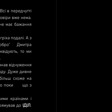
сі в передчутті 
овіри вже нема. 
ає бажання      
ріха подалі. А з 
Німеччини тим      часом екстрадували одного з фігурантів схеми "П дав добро"      Дмитра 
квідують, то ми 
.
знав відчуження 
ду. Дуже дивне 
ш схоже на      
 поки      що з 
ими країнами і 
рямував до 
ІДІЛ
. 