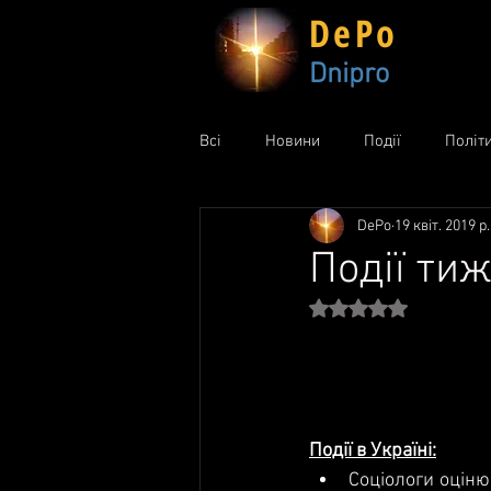
DePo
Dnipro
Всі
Новини
Події
Політ
DePo
19 квіт. 2019 р.
Події тиж
Оцінка: NaN з 5 зір
Події в Україні:
Соціологи оціню