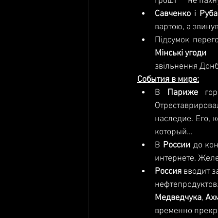
Гроші      не пах
Савченко 
і 
Руба
вартою, а звинува
Підсумок перего
Мінські угоди
   
звільнення Донба
События в мире:
В 
Париже 
го
Отреставрирова
наследие. Его, к
который…
В 
России 
до кон
интернете. Желез
Россия 
вводит з
нефтепродуктов.
Медведчука
, 
Ахм
временно прекра