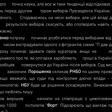
то      точна наука, але все ж таки тенденції відслідковує.
ь перед другим      туром виборів Президента України. В
ного.      Сподіваємось на чесні вибори, але цій владі д
  результати виборів скасують, або спотворять навіть не м
каємо.
енко 
потроху      починає розбігатися перед виборами від г
роху починає здавати своїх кураторів, якщо не      лі
кавого про те, як олігархи заробляють      гроші в Україні
ообіцяв      повернутися до України після виборів. Суд ви
    законним. 
Порошенко 
скликав 
РНБО 
по цьому приво
кщо вважати, що суди під контролем діючої влади - біль
хнологію. 
НБУ 
буде це рішення оскаржувати. Зачекаємо
ші люблять тишу.
ків вирішив      начхати на співпрацю з цивілізован
ку 1000      пістолетів "
Форт
". Підозрюють що вантаж п