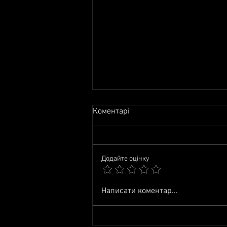
Коментарі
Додайте оцінку
2026. Події червня
Написати коментар...