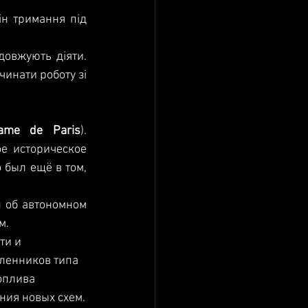
н тримання під 
- мінські угоди продовжують діяти. 
ти роботу зі      
Dame de Paris
). 
е историческое 
 был ещё в том, 
 об автономном 
м.
ти и 
вленников типа 
оплива 
ния новых схем.