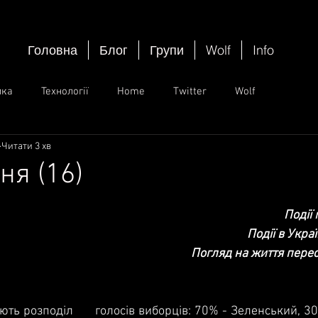
Головна
Блог
Групи
Wolf
Info
ика
Технології
Home
Twitter
Wolf
Читати 3 хв
ня (16)
ок.
Події
Події в Україн
Погляд на життя перес
ють розподіл      голосів виборців: 70% - Зеленський, 3