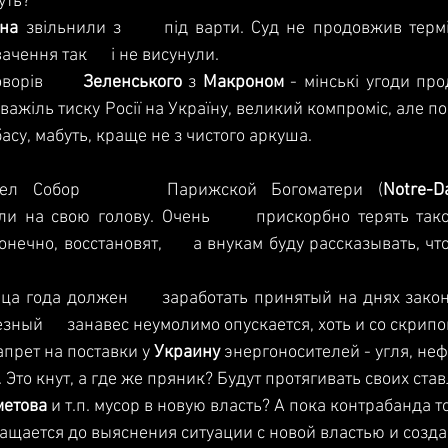
нуть?
на 
звільнили з      під варти. Суд не продовжив термі
чення так      і не висунули.
ворів      
Зеленського 
з 
Макроном 
   важіль тиску Росії на Україну, великий компроміс, але почина
су, мабуть, краще не з чистого аркуша. 
рел Собор      Парижской Богоматери (
Notre-
ли на свою голову. Очень      прискорбно терять тако
онечно, восстановят,      а внукам буду рассказывать, что
ца года должен      заработать принятый на днях закон
ный      занавес неумолимо опускается, хоть и со скрипо
апрет на поставки у 
Украину 
энергоносителей - угля, неф
 Это кнут, а где же пряник? Будут протягивать своих ста
етова 
и т.п. мусор в новую власть? А пока контрабанда т
щается до выяснения ситуации с новой властью и созда