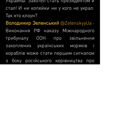
Украины. Захотел стать президентом и 
стал! И ни копейки ни у кого не украл. 
Так кто клоун? 
Володимир Зеленський
@ZelenskyyUa
 · 
Виконання РФ наказу Міжнародного 
трибуналу ООН про звільнення 
захоплених українських моряків і 
кораблів може стати першим сигналом 
з боку російського керівництва про 
реальну готовність до припинення 
конфлікту з Україною.
Мысли Перзидента 
@VVP2_0
 · 
23 лип. 
2015 
Нино Бурджанадзе - 
«Комсомольской правде»: Грузия 
разочаровалась в Западе и 
Саакашвили Как будет по-грузински 
"шлюха"?
неочн удвлн прсхдщ
@azubinski
 · про 
ситуационную комнату хочется сказать 