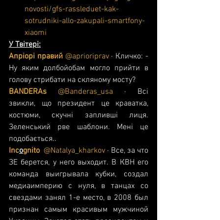
novosti/gfs-rassleduet-kak-
sotrudniki-allo-zakupali-smartfony-
xiaomi
У Твітері:
Апріорі правий 
@aprioriprav
 · Кличко: - 
Ну яким долбойобам могло прийти в 
голову стрибати на скляному мосту?
BANDERAs
@Banderas_usa
 · Всі 
звикли, що президент це краватка, 
костюми, скучні запливші лиця. 
Зеленський рве шаблони. Мені це 
подобається..
Inc
o
gnito 
@Natalya_kharkov
 · Все, за что 
ЗЕ берется, у него выходит. В КВН его 
команда выигрывала кубки, создал 
медиаимперию с нуля, в танцах со 
свездами занял 1-е место, в 2008 был 
признан самым красивым мужчиной 