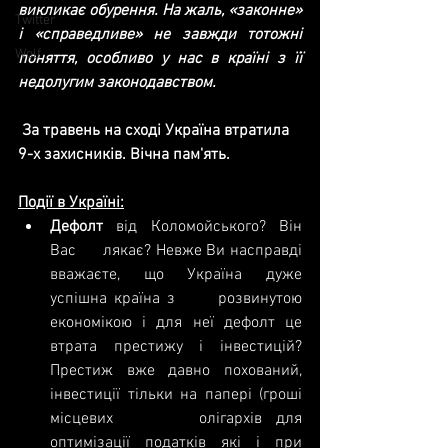
викликає обурення. На жаль, «законне» 
Twitter
і «справедливе» не завжди тотожні 
Wolf
поняття, особливо у нас в країні з її 
недолугим законодавством.
За травень на сході Україна втратила 
9-х захисників. Вічна пам'ять.
Події в Україні:
Дефолт
 від Коломойського? Він 
Вас      лякає? Невже Ви насправді 
вважаєте, що Україна дуже 
успішна країна з      розвинутою 
економікою і для неї дефолт це 
втрата престижу і інвестицій?      
Престиж вже давно похований, 
інвестиції тільки на папері (гроші 
місцевих      олігархів для 
оптимізації податків які і при 