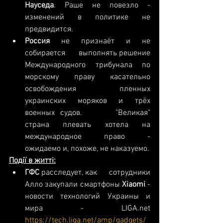
Науседа
. Раше не повезло -      
изменений в политике не 
предвидится.
Россия
 не признаёт и не 
собирается      выполнять решение 
Международного трибунала по 
морскому праву касательно      
освобождения пленных 
украинских моряков и трёх 
военных судов.      "Великая" 
страна плевать хотела на 
международное право -      
ожидаемо и, похоже, не наказуемо. 
Події в житті:
ГФС 
расследует, как      сотрудники 
Алло закупали смартфоны 
Xiaomi 
- 
новости технологий Украины и      
мира - LIGA.net 
https://tech.liga.net/amp/gadgets/