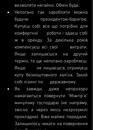
визволяти негайно. Обмін буде.
Непогано так заробляти можна      
будучи президентом-баригою. 
Купуєш собі все що потрібно для 
комфортної      роботи і здаєш собі 
ж в оренду. За декілька років 
компенсуєш всі свої      витрати. 
Якщо залишаєшся на другий 
термін, то ще непогано заробляєш. 
Якщо      не лишаєшся, отримуєш 
купу безкоштовного заліза. Такий 
собі лізинг по      державному.
Як завжди, дуже непрозоро      
намагаються повернути "Міжгір'я" 
минулому господарю (не напряму,      
звісно, а через якісь незрозумілі 
прокладки). Вже майже передали.      
Залишилось чекати на повернення 