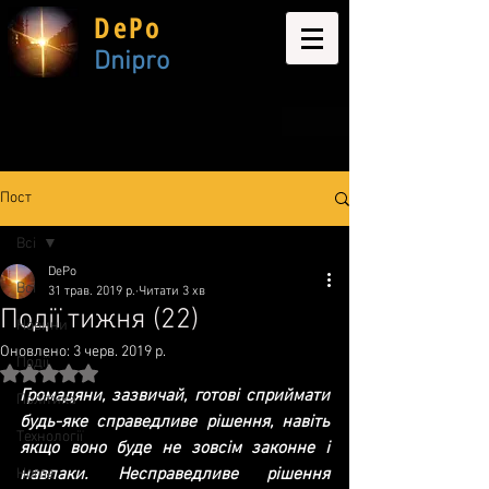
DePo
Dnipro
Пост
Всі
DePo
Всі
31 трав. 2019 р.
Читати 3 хв
Події тижня (22)
Новини
Оновлено:
3 черв. 2019 р.
Події
Оцінка: NaN з 5 зірок.
Громадяни, зазвичай, готові сприймати 
Політика
будь-яке справедливе рішення, навіть 
Технології
якщо воно буде не зовсім законне і 
навпаки. Несправедливе рішення 
Home