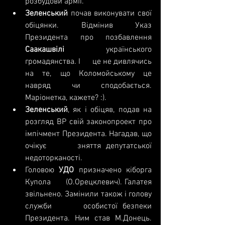
розбудови армії.
Зеленський
 почав виконувати свої      
обіцянки. Відмінив Указ 
Президента про позбавлення 
Саакашвілі
 українського 
громадянства. І      це не дивлячись 
на те, що Коломойському це 
навряд чи сподобається.      
Маріонетка, кажете? :).
Зеленський
, як і обіцяв, подав на      
розгляд ВР свій законопроект про 
імпічмент Президента. Нагадав, що 
очікує      зняття депутатської 
недоторканості.
Головою 
УДО
 призначено кіборга 
Купола      (О.Орецклевич). Галатея 
звільнено. Замінили також і голову 
служби      особистої безпеки 
Президента. Ним став М.Донець. 