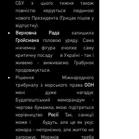
СБУ з цього тижня також      
повністю керується людиною 
нового Президента (Грицак пішов у 
відпустку).
Верховна Рада
 залишила 
Гройсмана 
головою уряду. Сама 
нікчемна фігура очолює саму 
критичну посаду      в Україні - так і 
живемо - виживаємо. Грабунок 
продовжується.
Рішення Міжнародного      
трибуналу з морського права 
ООН
мені дуже нагадує      
Будапештський меморандум - 
чергова бумажка, якою підітреться 
керівництво 
Росії
. Так, санкції 
може і      будуть, але це як укус 
комара - неприємно, але життю не 
загрожує. Моряків      треба 