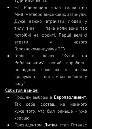
туди Януковоча.
На Рівненщині впав гелікоптер      
Мі-8. Четверо військових загинули. 
Дуже важко втрачати людей у 
тилу, тим      паче коли вони так 
потрібні на фронті. Перші великі 
втрати у нового      
Головнокомандувача ЗСУ.
Горів в доках "Кузні на      
Рибальському" новий корабель-
розвідник. Поки що не зовсім 
зрозуміло,      хто там ховав "кінці у 
воду". 
События в мире:
Прошли выборы в 
Европарламент
. 
Так себе состав, не намного      
хуже того, что был раньше - уже 
хорошо.
Президентом 
Литвы
 стал Гитанас 