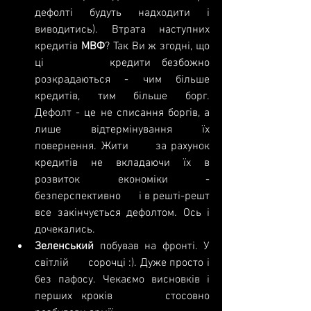
дефолті будуть надходити і      
виводитись). Втрата наступних 
кредитів 
МВФ
? Так Ви ж згодні, що 
ці      кредити безбожно 
розкрадаються - чим більше 
кредитів, тим більше борг.      
Дефолт - це не списання боргів, а 
лише відтермінування їх 
повернення. Жити      за рахунок 
кредитів не вкладаючи їх в 
розвиток економіки - 
безперспективно      і в решті-решт 
все закінчується дефолтом. Ось і 
дочекались.
Зеленський
 побував на фронті. У 
світлій      сорочці :). Дуже просто і 
без пафосу. Чекаємо висновків і 
перших кроків      стосовно 