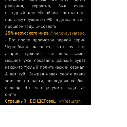
решения, вероятно, был очень 
выгодный для Малайзии контракт на 
поставку оружия из РФ, подписанный в 
прошлом году. С- совесть.
25% нерусского мира 
@nehovaysyatopol
· Вот после просмотра первой серии 
Чернобыля казалось, что ну вот, 
авария, тушение, все дела, самое 
мощное уже показали, дальше будет 
какой-то тухлый политический сериал. 
А вот хуй. Каждая новая серия рвала 
хомяков на части, последняя вообще 
шедевр. Это ж еще уметь надо так 
снять..
Страшный БЕНДЕРовец
@Realuran
 · 
Яке неподобство! Треба негайно 
заборонити нашим воїнам 
відповідати... а краще хай складуть 