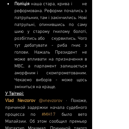
Поліція 
наша стара, крива і      не 
реформована. Реформи почались з 
патрульних, там і закінчились. Нові      
патрульні, опинившись по саму 
шию у старому гнилому болоті, 
розбіглись або      скурвились. Чого 
тут дебатувати - риба гниє з 
голови. Нажаль Президент не      
може впливати на призначення в 
МВС, а парламент залишається 
аморфним і      скомпрометованим. 
Чекаємо виборів - може щось 
зміниться на краще. 
У Твітері:
Vlad Nevzorov 
@vnevzorov
 · Похоже, 
причиной задержки начала судебного 
процесса по 
#MH17
 было вето 
Малайзии. Об этом сообщил премьер 
Матахтир Мохамад. Причиной такого 