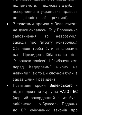
підприємств,      відмова від рубля і 
повернення в українське правове 
поле (зі слів нової      речниці).
З текстами промов у Зеленського 
не дуже склалось. То у Порошенко 
запозичення, то незрозумілі 
закиди про "втрату контролю…" 
Обачніше треба бути зі словами, 
пане Президент. Хіба вас історії з 
"Україною-повією" і "вибаченнями 
перед Кадировим" нічому не 
навчили? Так то Ви клоуном були, а 
зараз цілий Президент.
Позитивні кроки 
Зеленського 
-      
підтвердження курсу на 
НАТО 
і 
ЄС 
(перший закордонний візит було 
здійснено      у Брюсель). Подання 
до ВР очікуваних законів про 