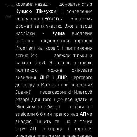
кроками назад -      домовленість з 
Twitter
Кучмою (Пінчуком
) і поновлення 
Wolf
перемовин з 
Росією 
у      мінському 
форматі за їх участю. Вже є перші 
наслідки - 
Кучма 
висловив      
бажання продовження торговлі 
("торгівлі на крові") і припинення 
вогню (як      завжди тільки з 
нашого боку). Як скоро з такою 
політикою можна очікувати      
визнання 
ДНР 
і 
ЛНР
, чергового 
договору з Росією і нові кордони? 
Сраний      переговорник! Фільтруй 
базар! Для того щоб все здати в 
Мінськ можна було і      не їздити - 
вивісили б білий прапор над 
АП 
чи 
зРадою. Тішить те, що з точки      
зору АП співпраця і торгівля 
можлива лише за умов повернення 