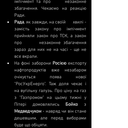
імпічмент та про      незаконне 
збагачення. Чекаємо на реакцію 
Ради.
Рада
, як завжди, на своїй      хвилі - 
замість закону про імпічмент 
прийняли закон про ТСК, а закон 
про      незаконне збагачення 
зараз для них не на часі - ще не 
все вкрали.
На фоні заборони 
Росією
 експорту 
нафтопродуктів вже незабаром 
очікується поява нової 
"РосУкрЕнерго". Таж доля чекає і 
на вугільну галузь. Про ціну на газ 
з "Газпромом" на цьому тижні у 
Пітері домовлялись 
Бойко 
з 
Медведчуком 
- навряд чи він стане 
дешевшим, але перед виборами 
буде що обіцяти.