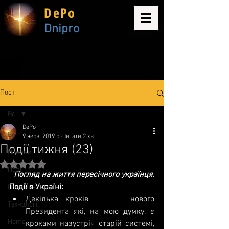
DePo
Dnipro
Пост
Всі
DePo
Всі
9 черв. 2019 р.
Читати 2 хв
Події тижня (23)
Новини
Оцінка: NaN з 5 зірок.
Події
Погляд на життя пересічного українця.
Події в Україні:
Політика
Декілька кроків      нового 
Технології
Президента які, на мою думку, є 
Home
кроками назустріч старій системі, 