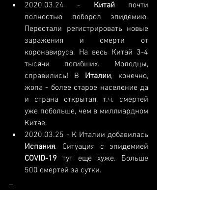
2020.03.24
 - 
Китай 
почти 
полностью поборол эпидемию. 
Перестали регистрировать новые 
заражения и смерти от 
коронавируса. На весь Китай 3-4 
тысячи погибших. Молодцы, 
справились! В 
Италии
, конечно, 
жопа - более старое население да 
и страна открытая, т.ч. смертей 
уже побольше, чем в миллиардном 
Китае.
2020.03.25
 - К Италии добавилась 
Испания
. Ситуация с эпидемией 
COVID-19
 тут еще хуже. Больше 
500 смертей за сутки.
Новини
Події
Політика