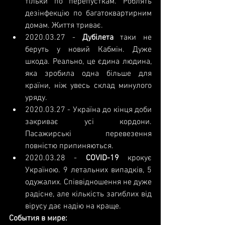
тільки по перепусткам. Роблять 
дезінфекцію по багатоквартирним 
домам. Життя триває.
2020.03.27
 - 
Дубілета 
таки не 
беруть у новий Кабмін. Дуже 
шкода. Реально, це єдина людина, 
яка зробила одна більше для 
країни, ніж увесь склад минулого 
уряду.
2020.03.27
 - Україна до кінця доби 
закриває усі кордони. 
Пасажирські перевезення 
повністю припиняються.
2020.03.28
 - 
COVID-19 
крокує 
Україною. 9 летальних випадків, 5 
одужалих. Співвідношення не дуже 
радісне, але кількість загиблих від 
вірусу дає надію на краще. 
События в мире: