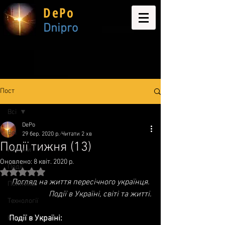
DePo
Dnipro
Пост
Всі
DePo
Всі
29 бер. 2020 р.
Читати 2 хв
Події тижня (13)
Новини
Оновлено:
8 квіт. 2020 р.
Події
Оцінка: NaN з 5 зірок.
Погляд на життя пересічного українця. 
Політика
Події в Україні, світі та житті.
Технології
Події в Україні:
Home