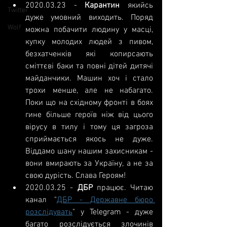
2020.03.23
 - 
Карантин 
якийсь 
Twitter
дуже умовний виходить. Поряд 
Wolf
можна побачити людину у масці, 
купку молодих людей з пивом, 
безхатченків які копирсають 
сміттєві баки та повні дітей дитячі 
майданчики. Машин хоч і стало 
трохи менше, але не набагато. 
Поки що на східному фронті в боях 
гине більше героїв ніж від цього 
вірусу в тилу і тому ця загроза 
сприймається якось не дуже. 
Віддамо шану нашим захисникам - 
вони вмирають за Україну, а не за 
свою дурість. Слава Героям!
2020.03.25
 - 
ДБР 
працює. Читаю 
канал "
ДБР - Державне бюро 
розслідувать
" у Telegram - дуже 
багато розслідується злочинів 