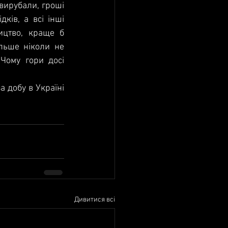
вирубали, гроші 
ків, а всі інші 
ицтво, краще б 
льше ніколи не 
Чому гори досі 
 добу в Україні 
Дивитися всі