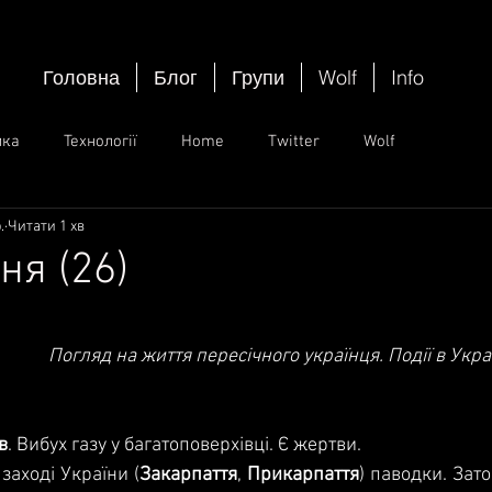
Головна
Блог
Групи
Wolf
Info
ика
Технології
Home
Twitter
Wolf
.
Читати 1 хв
ня (26)
ок.
Погляд на життя пересічного українця. Події в Україні
в
. Вибух газу у багатоповерхівці. Є жертви.
 заході України (
Закарпаття
, 
Прикарпаття
) паводки. Зато