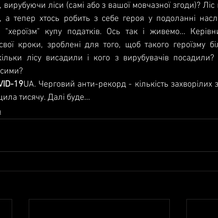
 вирубуючи ліси (самі або з вашої мовчазної згоди)? Ліс 
 а тепер хтось робить з себе героя у подоланні наслід
 "хероїзм" купу податків. Ось так і живемо... Керівн
вої кроки, зроблені для того, щоб такого героїзму бі
кільки лісу висадили і кого з вирубувачів посадили? 
исими?
VID-19
UA. Черговий анти-рекорд - кількість захворілих за
ла тисячу. Далі буде...
а