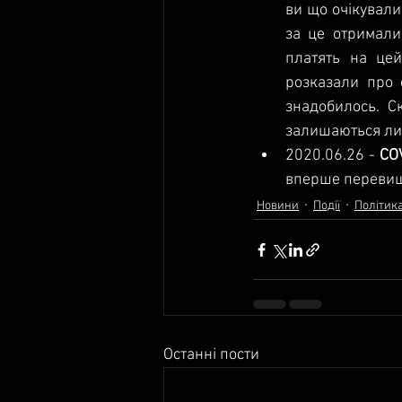
ви що очікували,
за це отримали,
платять на цей
розказали про с
знадобилось. С
залишаються л
2020.06.26
 - 
CO
вперше перевищи
Новини
Події
Політик
Останні пости