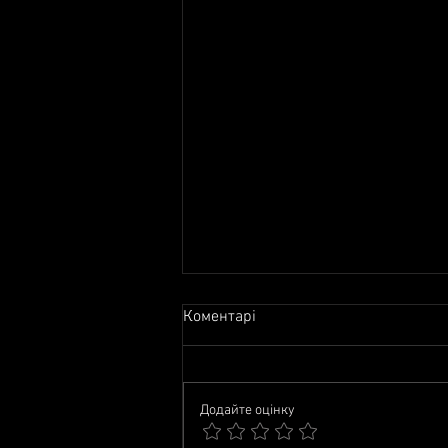
Коментарі
Додайте оцінку
2026. Події червня