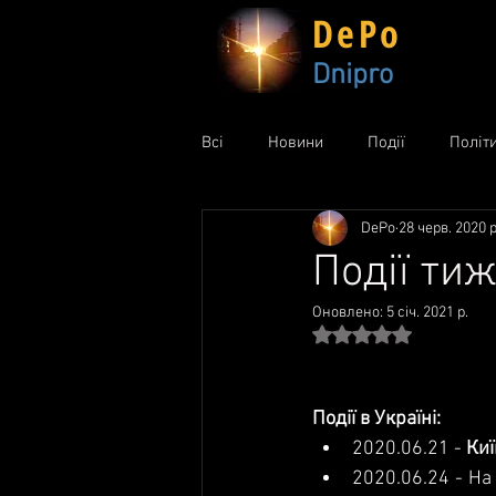
DePo
Dnipro
Всі
Новини
Події
Політ
DePo
28 черв. 2020 р
Події тиж
Оновлено:
5 січ. 2021 р.
Оцінка: NaN з 5 зір
Події в Україні:
2020.06.21
 - 
Киї
2020.06.24
 - На