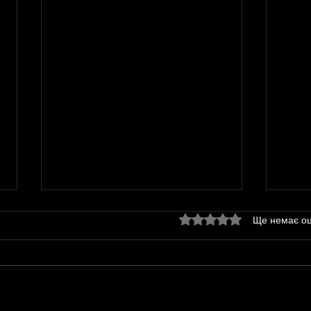
Оцінка: 0 з 5 зірок.
Ще немає оц
2026.
2026. Події травня