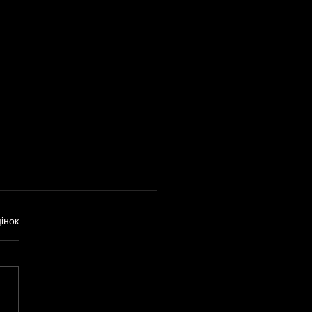
інок
 Події квітня