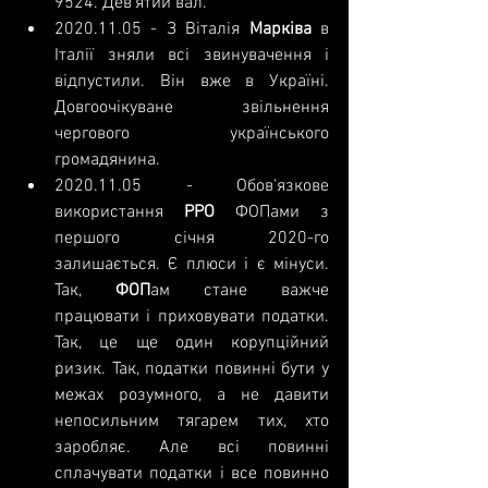
9524. Дев'ятий вал.
2020.11.05
 - З Віталія 
Марківа 
в 
Італії зняли всі звинувачення і 
відпустили. Він вже в Україні. 
Довгоочікуване звільнення 
чергового українського 
громадянина.
2020.11.05
 - Обов'язкове 
використання 
РРО 
ФОПами з 
першого січня 2020-го 
залишається. Є плюси і є мінуси. 
Так, 
ФОП
ам стане важче 
працювати і приховувати податки. 
Так, це ще один корупційний 
ризик. Так, податки повинні бути у 
межах розумного, а не давити 
непосильним тягарем тих, хто 
заробляє. Але всі повинні 
сплачувати податки і все повинно 