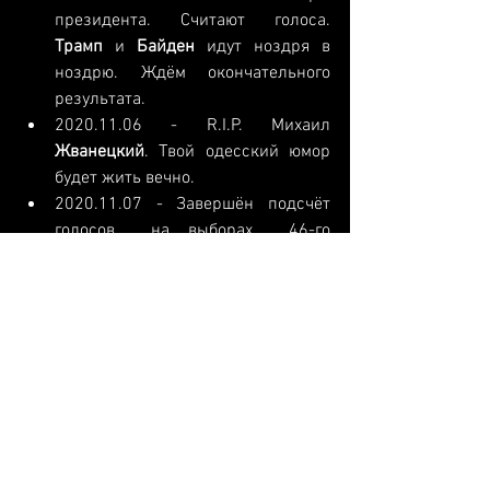
президента. Считают голоса. 
Трамп 
и 
Байден 
идут ноздря в 
ноздрю. Ждём окончательного 
результата.
2020.11.06
 - R.I.P. Михаил 
Жванецкий
. Твой одесский юмор 
будет жить вечно.
2020.11.07
 - Завершён подсчёт 
голосов  на выборах  46-го  
Президента 
США
. Им избран 
Байден
. Будут ещё судебные 
разбирательства, но это ничего не 
изменит. 
Новини
Події
Політика