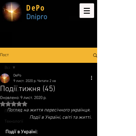
DePo
Dnipro
Пост
Всі
DePo
Всі
9 лист. 2020 р.
Читати 2 хв
Події тижня (45)
Новини
Оновлено:
9 лист. 2020 р.
Події
Оцінка: NaN з 5 зірок.
Погляд на життя пересічного українця. 
Політика
Події в Україні, світі та житті.
Технології
Події в Україні:
Home