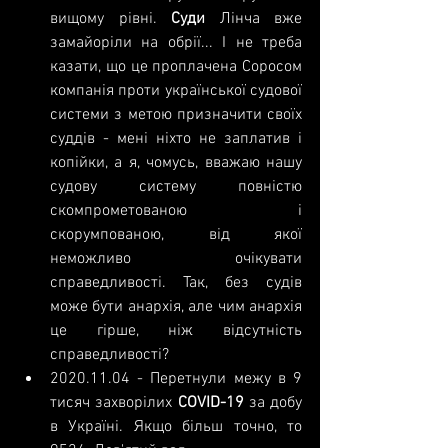
вищому рівні. 
Суди 
Лінча вже 
замайоріли на обрії... І не треба 
казати, що це проплачена Соросом 
компанія проти української судової 
системи з метою призначити своїх 
суддів - мені ніхто не заплатив і 
копійки, а я, чомусь, вважаю нашу 
судову систему повністю 
скомпрометованою і 
скорумпованою, від якої 
неможливо очікувати 
справедливості. Так, без судів 
може бути анархія, але чим анархія 
це гірше, ніж відсутність 
справедливості?
2020.11.04
 - Перетнули межу в 9 
тисяч захворілих 
COVID-19
 за добу 
в Україні. Якщо більш точно, то 