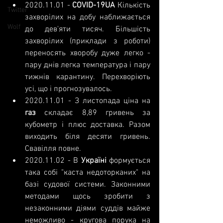
2020.11.01
 - 
COVID-19UA 
Кількість 
Twitter
захворілих на добу наближається 
Wolf
до дев'яти тисяч. Більшість 
захворілих (приклади з роботи) 
переносять хворобу дуже легко - 
пару днів легка температура і пару 
тижнів карантину. Перехворіють 
усі, що і прогнозувалось.
2020.11.01
 - З листопада ціна на 
газ 
складає 8,89 гривень за 
кубометр і плюс доставка. Разом 
виходить біля десяти гривень. 
Свавілля повне.
2020.11.02
 - В 
Україні 
формується 
така собі "каста недоторканих" на 
базі судової системи. Законними 
методами щось зробити з 
незаконними діями суддів майже 
неможливо - кругова порука на 