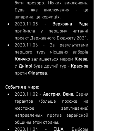
бути прозоро. Ніяких виключень. 
Будь яке виключення - це 
шпарина, це корупція.
2020.11.05
 - 
Верховна Рада
прийняла у першому читанні 
проєкт Державного Бюджету 2021.
2020.11.06
 - За результатами 
першого туру місцевих виборів 
Кличко 
залишається мером 
Києва
. 
У 
Дніпрі 
буде другий тур - 
Краснов 
проти 
Філатова
.
События в мире:
2020.11.02
 - 
Австрия
. 
Вена
. Серия 
терактов (больше похоже на 
жестокое запугивание) 
направленых против еврейской 
общины этой страны.
2020.11.04
 - 
США
. Выборы 