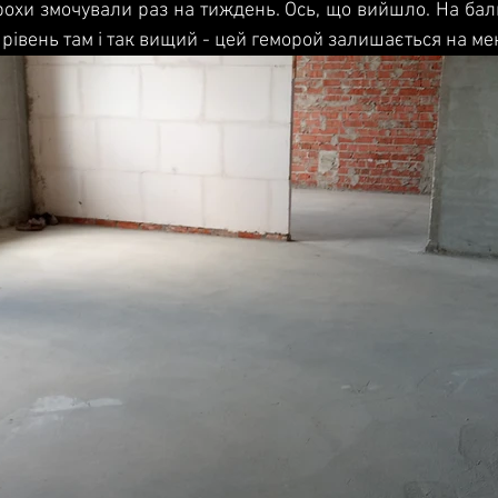
рохи змочували раз на тиждень. Ось, що вийшло. На бал
рівень там і так вищий - цей геморой залишається на мен