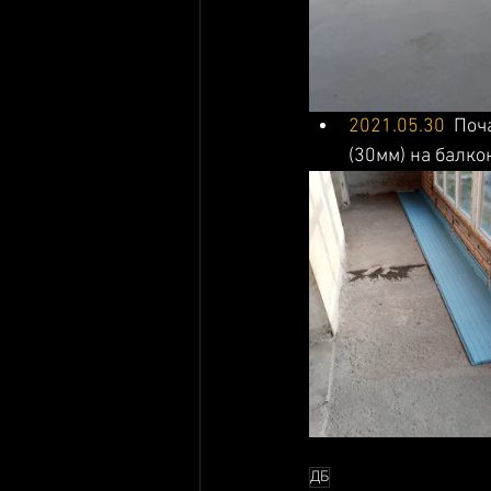
2021.05.30
 Поч
(30мм) на балкон
ДБ