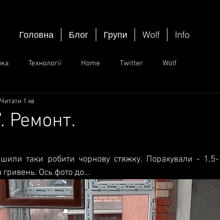
Головна
Блог
Групи
Wolf
Info
ика
Технології
Home
Twitter
Wolf
Читати 1 хв
. Ремонт.
ок.
ішили таки робити чорнову стяжку. Порахували - 1,5-
гривень. Ось фото до...