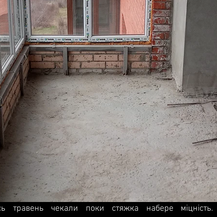
ь травень чекали поки стяжка набере міцність. 