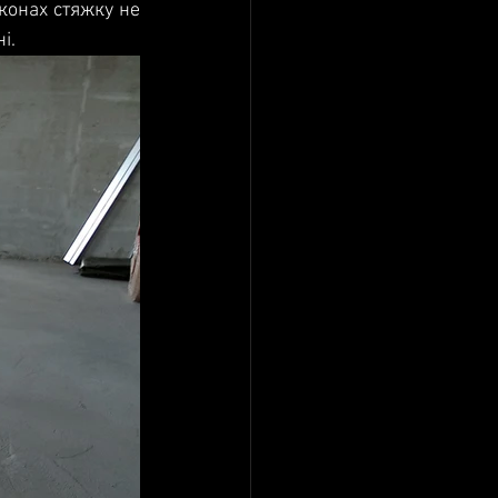
конах стяжку не 
і.