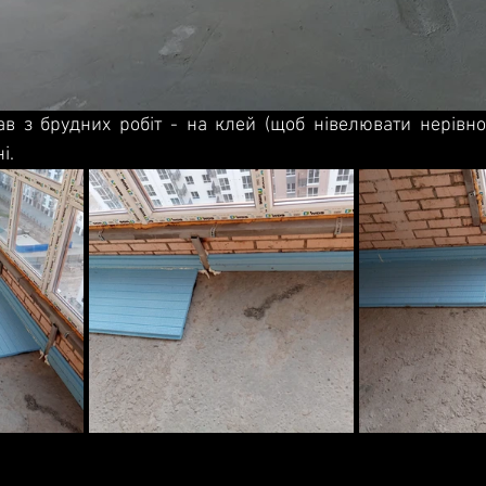
ав з брудних робіт - на клей (щоб нівелювати нерівнос
і.