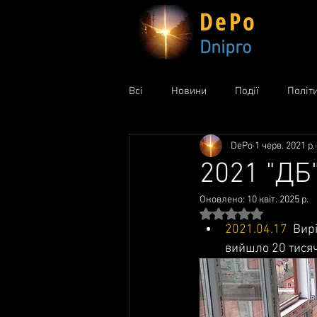
DePo
Dnipro
Всі
Новини
Події
Політ
DePo
1 черв. 2021 р.
2021 "ДБ"
Оновлено:
10 квіт. 2025 р.
Оцінка: NaN з 5 зір
2021.04.17
 Вир
вийшло 20 тисяч 