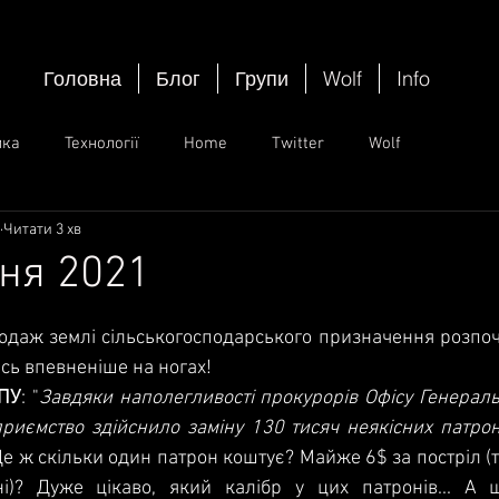
Головна
Блог
Групи
Wolf
Info
ика
Технології
Home
Twitter
Wolf
Читати 3 хв
пня 2021
ок.
одаж землі сільськогосподарського призначення розпоча
сь впевненіше на ногах!
ПУ
: "
Завдяки наполегливості прокурорів Офісу Генераль
риємство здійснило заміну 130 тисяч неякісних патроні
" Це ж скільки один патрон коштує? Майже 6$ за постріл (та
і)? Дуже цікаво, який калібр у цих патронів... А щ