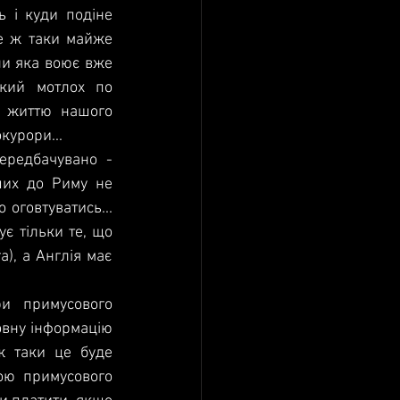
ь і куди подіне 
е ж таки майже 
ни яка воює вже 
кий мотлох по 
а життю нашого 
курори...
ередбачувано - 
их до Риму не 
оговтуватись... 
є тільки те, що 
), а Англія має 
и примусового 
овну інформацію 
 таки це буде 
ю примусового 