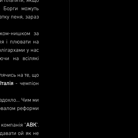
и платити, якщо 
 Борги можуть 
тку пеня, зараз 
шком-нишком за 
я і плювати на 
лігархами у нас 
чи на всілякі 
лячись на те, що 
Італія 
- чемпіон 
здохло... Чим ми 
ровалом реформи 
 компанія "
АВК
". 
давати ой як не 