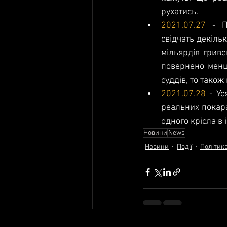
рухатись.
2021.07.27
 - П
свідчать декіль
мільярдів гриве
повернено менше 
суддів, то також
2021.07.28
 - Ус
реальних покара
одного крісла в 
Новини
News
Новини
Події
Політик