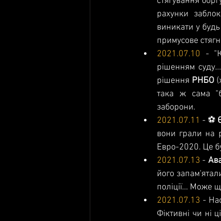
стягування борг
рахунки заблок
виникати у будь 
примусове стягн
2021.07.10
 - "
рішенням суду...
рішення 
РНБО
 
така ж сама "б
заборони.
2021.07.11
 - ⚽️ 
вони грали на р
Евро-2020. Це б
2021.07.13
 - 
Ава
його запам'ятал
поліції... Може 
2021.07.13
 - На
Фіктивні чи ні ц