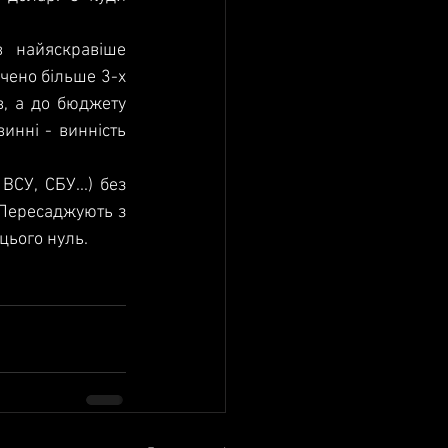
 найяскравіше 
чено більше 3-х 
, а до бюджету 
инні - винність 
СУ, СБУ...) без 
 Пересаджують з 
цього нуль.