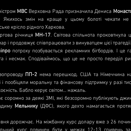
ністром 
МВС 
Верховна Рада призначила Дениса 
Монаст
.. Якихось змін на краще у цьому болоті чекати не 
ьке крісло рідного Харкова.
ергова річниця 
MH-17
. Світова спільнота проковтнула цю
р і продовжує співпрацювати з винуватцем цієї трагедії. 
іпро 
потроху позбувається рекламних бігбордів. І це г
та і несмак. Сподіваймось, що це не просто переділ ри
азопроводу 
ПП-2
 нема перешкод. США та Німеччина на
 і пообіцяли моральну та фінансову підтримку у разі тиску
єність. Бабло керує світом... нажаль.
ає соромно за деякі ЗМІ, які безсоромно публікують джин
адиму 
Мельнику
 (ДФС), якого дехто намагається протяг
ивня дорожчає. На міжбанку курс долару вже з 26 почина
льний курс повинен бути у межах 12-13 гривень за 