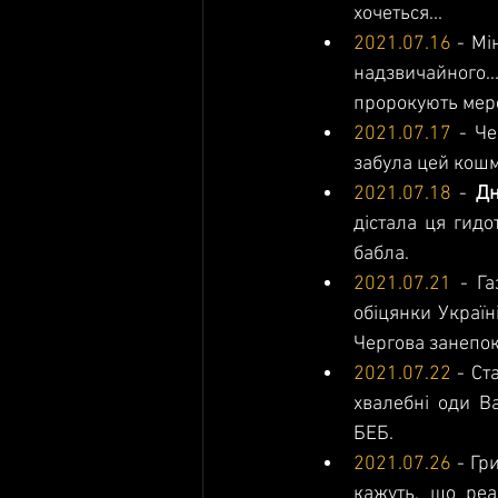
хочеться...
2021.07.16
 - Мі
надзвичайного.
пророкують мерс
2021.07.17
 - Ч
забула цей кошма
2021.07.18
 - 
Дн
дістала ця гидо
бабла.
2021.07.21
 - Г
обіцянки Україні
Чергова занепоко
2021.07.22
 - Ст
хвалебні оди В
БЕБ.
2021.07.26
 - Гр
кажуть, що реа