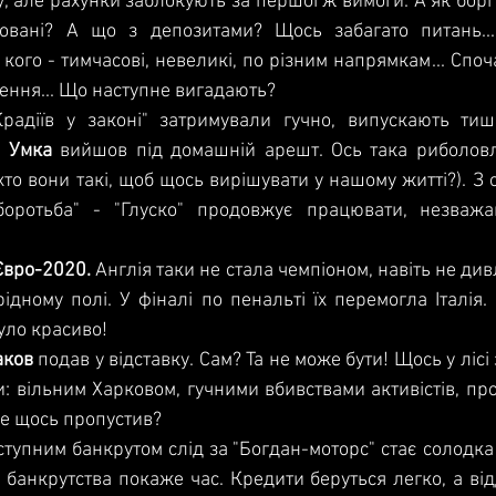
у, але рахунки заблокують за першої ж вимоги. А як борг
овані? А що з депозитами? Щось забагато питань...
кого - тимчасові, невеликі, по різним напрямкам... Споча
ення... Що наступне вигадають?
Крадіїв у законі" затримували гучно, випускають ти
 
Умка 
вийшов під домашній арешт. Ось така риболовл
(хто вони такі, щоб щось вирішувати у нашому житті?). З о
оротьба" - "Глуско" продовжує працювати, незважаю
Євро-2020.
 Англія таки не стала чемпіоном, навіть не див
ідному полі. У фіналі по пенальті їх перемогла Італія. 
уло красиво! 
ков 
подав у відставку. Сам? Та не може бути! Щось у лісі 
и: вільним Харковом, гучними вбивствами активістів, п
ще щось пропустив?
ступним банкрутом слід за "Богдан-моторс" стає солодка
і банкрутства покаже час. Кредити беруться легко, а від