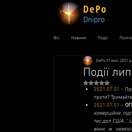
DePo
Dnipro
Всі
Новини
Події
Політ
DePo
31 лип. 2021 р.
Події ли
Оцінка: NaN з 5 зір
2021.07.01
 - Пр
проти? Тримайте
2021.07.01
 - 
ОГ
комерційне підп
тис дол США
...
вони ж неякісн