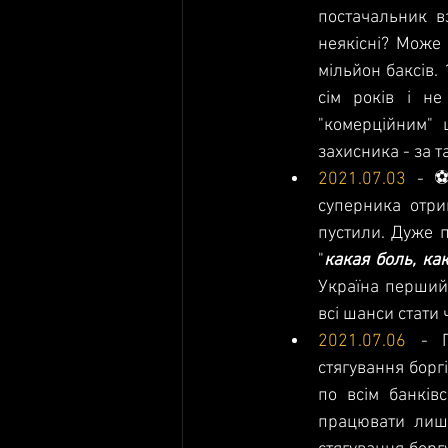
постачальник вз
неякісні? Може 
мільйон баксів. 
сім років і не
"комерційним" 
захисника - за т
2021.07.03
 - ⚽
суперника отри
пустили. Дуже п
"
какая боль, ка
Україна перший 
всі шанси стати 
2021.07.06
 - П
стягування борг
по всім банків
працювати лиш