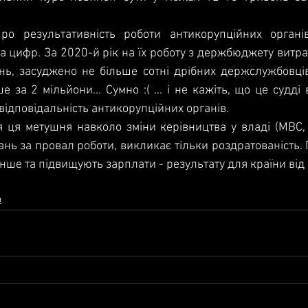
ро результативність роботи антикорупційних органів
ка цифр. За 2020-й рік на їх роботу з держбюджету витра
нь, засуджено не більше сотні дрібних держслужбовців
за 2 мільйони... Сумно :( ... і не кажіть, що це судді в
 відповідальність антикорупційних органів.
я ця метушня навколо зміни керівництва у владі (МВС, В
нь за провал роботи, викликає тільки роздратованість.
інше та підвищують зарплати - результату для країни від 
а