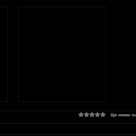
Оцінка: 0 з 5 зірок.
Ще немає оц