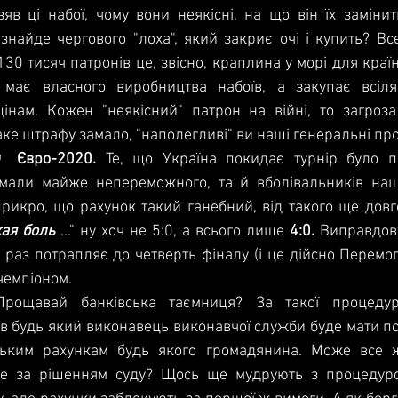
яв ці набої, чому вони неякісні, на що він їх замінит
знайде чергового "лоха", який закриє очі і купить? Вс
130 тисяч патронів це, звісно, краплина у морі для краї
 має власного виробництва набоїв, а закупає всіля
цінам. Кожен "неякісний" патрон на війні, то загроз
аке штрафу замало, "наполегливі" ви наші генеральні про
️ 
Євро-2020.
 Те, що Україна покидає турнір було п
мали майже непереможного, та й вболівальників наш
рикро, що рахунок такий ганебний, від такого ще довго 
кая боль
 ..." ну хоч не 5:0, а всього лише 
4:0.
 Виправдову
раз потрапляє до четверть фіналу (і це дійсно Перемога
чемпіоном.
рощавай банківська таємниця? За такої процедур
ів будь який виконавець виконавчої служби буде мати п
ським рахункам будь якого громадянина. Може все ж
е за рішенням суду? Щось ще мудрують з процедуро