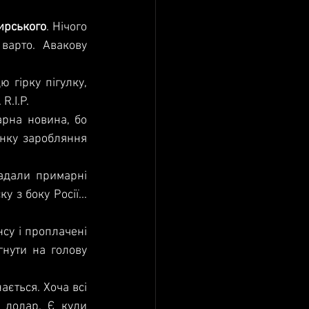
ирського
. Нічого 
варто. Авакову 
 гірку пігулку, 
R.I.P.
арна новина, бо 
нку заробляння 
дали примарні 
 з боку Росії... 
су і проплачені 
нути на голову 
ється. Хоча всі 
долар. Є куди 