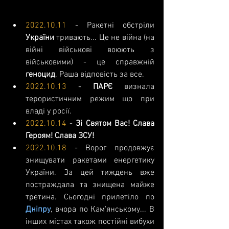
2022.10.11
 - Ракетні обстріли 
України
 тривають... Це не війна (на 
війні військові воюють з 
військовими) - це справжній 
геноцид
. Раша відповість за все.
2022.10.13
 - 
ПАРЄ
 визнала 
терористичним режим що при 
владі у росії.
2022.10.14
 - 
Зі Святом Вас! Слава 
Героям! Слава ЗСУ!
2022.10.18
 - Ворог продовжує 
знищувати ракетами енергетику 
України. За цей тиждень вже 
постраждала та знищена майже 
третина. Сьогодні прилетіло по 
Дніпру
, вчора по Кам'янському... В 
інших містах також постійні вибухи 