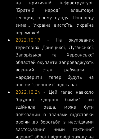
на критичній інфраструктурі. 
"Братній народ" влаштовує 
геноцид своєму сусіду. Попереду 
зима... Україна вистоїть, Україна 
переможе!
2022.10.19
 - На окупованих 
територіях Донецької, Луганської, 
Запорізької та Херсонської 
областей окупанти запроваджують 
воєнний стан. Грабувати і 
мародерити тепер будуть на 
цілком "законних" підставах.
2022.10.24
 - Цей галас навколо 
"брудної ядерної бомби", що 
здійняла раша, може бути 
пов'язаний із планами підготовки 
росіян до боротьби з наслідками 
застосування ними тактичної 
ядерної зброї і відповіді заходу на 