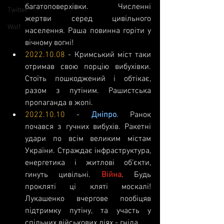
багатоповерхівки. Численні 
Twitter
жертви серед цивільного 
Wolf
населення. Раша повинна горіти у 
вічному вогні!
2022.10.08
 - Кримський міст таки 
отримав свою порцію вибухівки. 
Стоїть пошкоджений і обтікає, 
разом з путіним. Рашистська 
пропаганда в жопі.
2022.10.10
 - 
Дніпро
. Ранок 
почався з гучних вибухів. Ракетні 
удари по всім великим містам 
України. Страждає інфраструктура, 
енергетика і житлові об'єкти, 
гинуть цивільні. 
Війна
. Будь 
прокляті ці кляті москалі! 
Лукашенко вчергове пообіцяв 
підтримку путіну, та участь у 
спільних військових діях - гніда.