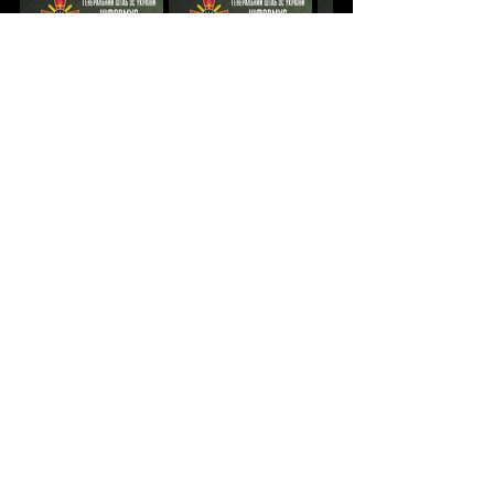
Новини
News
Війна
War
Новини
Події
Політика
Дивитися всі
Останні пости