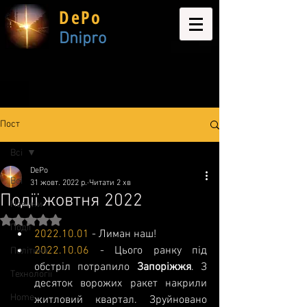
DePo
Dnipro
Пост
Всі
DePo
Всі
31 жовт. 2022 р.
Читати 2 хв
Події жовтня 2022
Новини
Оцінка: NaN з 5 зірок.
Події
2022.10.01
 - Лиман наш!
2022.10.06
 - Цього ранку під 
Політика
обстріл потрапило 
Запоріжжя
. З 
Технології
десяток ворожих ракет накрили 
Home
житловий квартал. Зруйновано 