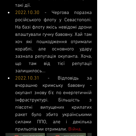
такі дії.
2022.10.30
 - Чергова поразка 
російського флоту у Севастополі. 
На базі флоту якісь невідомі дрони 
влаштували гучну бавовну. Хай там 
хоч які пошкодження отримали 
кораблі, але основного удару 
зазнала репутація окупанта. Хоча, 
що там від тієї репутації 
залишилось...
2022.10.31
 - Відповідь за 
вчорашню кримську бавовну - 
окупант знову б'є по енергетичній 
інфраструктурі. Більшість з 
півсотні випущених крилатих 
ракет було збито українськими 
силами ППО, але і декілька 
прильотів ми отримали. 
Війна
.