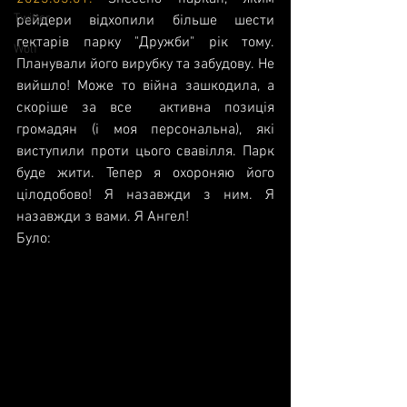
Twitter
рейдери відхопили більше шести 
гектарів парку "Дружби" рік тому. 
Wolf
Планували його вирубку та забудову. Не 
вийшло! Може то війна зашкодила, а 
скоріше за все  активна позиція 
громадян (і моя персональна), які 
виступили проти цього свавілля. Парк 
буде жити. Тепер я охороняю його 
цілодобово! Я назавжди з ним. Я 
назавжди з вами. Я Ангел!
Було: