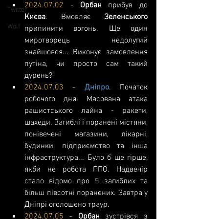
2024.07.02
 - 
Орбан 
прибув до 
Twitter
Києва
. Вмовляє 
Зеленського 
Wolf
припинити вогонь. Ще один 
миротворець недолугий 
знайшовся... Виконує замовлення 
путіна, чи просто сам такий 
дурень?
2024.07.03
 - 
Дніпро
. Початок 
робочого дня. Масована атака 
рашистського лайна - ракети, 
шахеди. Загиблі і поранені містяни, 
понівечені магазини, лікарні, 
будинки, підприємство та інша 
інфраструктура... Було б ще гірше, 
якби не робота ППО. Надвечір 
стало відомо про 5 загиблих та 
більш півсотні поранених. Завтра у 
Дніпрі оголошено траур.
2024.07.05
 - 
Орбан 
зустрівся з 