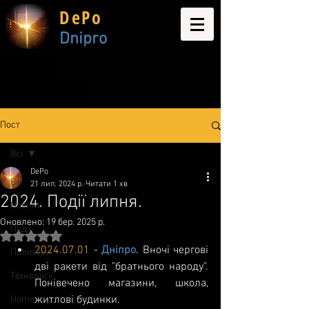
DePo
Dnipro
Пост
Всі
DePo
Всі
21 лип. 2024 р.
Читати 1 хв
2024. Події липня.
Новини
Оновлено:
19 бер. 2025 р.
Події
Оцінка: NaN з 5 зірок.
2024.07.01
 - 
Дніпро
. Вночі чергові 
Політика
дві ракети від "братнього народу". 
Технології
Понівечено магазини, школа, 
житлові будинки.
Home