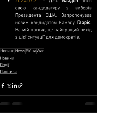
2024.07.21
 - Джо 
Байден 
зняв 
свою кандидатуру з виборів 
Президента США. Запропонував 
новим кандидатом Камалу 
Гарріс
. 
На мій погляд, це найкращий вихід 
з цієї ситуації для демократів.
Новини
News
Війна
War
Новини
Події
Політика
Дивитися всі
Останні пости