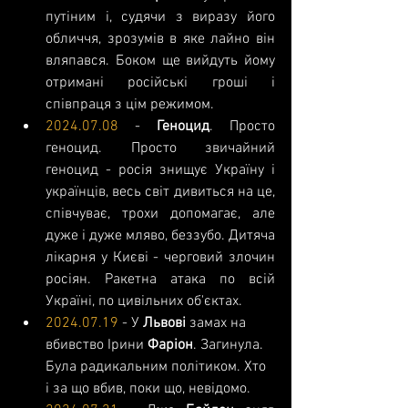
путіним і, судячи з виразу його 
обличчя, зрозумів в яке лайно він 
вляпався. Боком ще вийдуть йому 
отримані російські гроші і 
співпраця з цім режимом.
2024.07.08
 - 
Геноцид
. Просто 
геноцид. Просто звичайний 
геноцид - росія знищує Україну і 
українців, весь світ дивиться на це, 
співчуває, трохи допомагає, але 
дуже і дуже мляво, беззубо. Дитяча 
лікарня у Києві - черговий злочин 
росіян. Ракетна атака по всій 
Україні, по цивільних об'єктах.
2024.07.19
 - У 
Львові 
замах на 
вбивство Ірини 
Фаріон
. Загинула. 
Була радикальним політиком. Хто 
і за що вбив, поки що, невідомо.