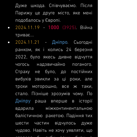
Дуже шкода. Співчуваємо. Після 
Парижу це друге місто, яке мені 
подобалось у Європі.
2024.11.19
 - 
1000 
(3925)
. Війна 
триває...
2024.11.21
 - 
Дніпро
. Сьогодні 
ранком, як і колись 24 березня 
2022, було якесь дивне відчуття 
чогось надзвичайно поганого. 
Страху не було, до постійних 
вибухів звикли за ці роки, але 
трохи моторошно, все ж таки, 
стало. Пізніше зрозумів чому. По 
Дніпру 
раша вперше в історії 
вдарила міжконтинентальною 
балістичною  ракетою. Падіння тих 
шести частин відчулось дуже 
чудово. Навіть не хочу уявляти, що 