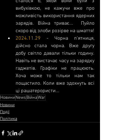
сталося б, якби вони були з 
вибухівкою, не кажучи вже про 
можливість використання ядерних 
зарядів. Війна триває...  Пуйло 
скоро від злоби розірве на шмаття!
2024.11.29
 - Чорна п'ятниця,  
дійсно стала чорна. Вже другу 
добу світло давали тільки годину. 
Навіть не вистачає часу на зарядку 
гаджетів. Графіки не працюють. 
Хоча може то тільки нам так  
пощастило. Коли вже здохнуть всі 
ці рашатерористи...
Новини
News
Війна
War
Новини
Події
Політика