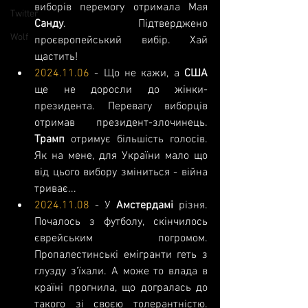
виборів перемогу отримала Мая 
Twitter
Санду
. Підтверджено 
Wolf
проєвропейський вибір. Хай 
щастить!
2024.11.06
 - Що не кажи, а 
США 
ще не доросли до жінки-
президента. Перевагу виборців 
отримав президент-злочинець. 
Трамп 
отримує більшість голосів. 
Як на мене, для України мало що 
від цього вибору зміниться - війна 
триває...
2024.11.08
 - У 
Амстердамі 
різня. 
Почалось з футболу, скінчилось 
єврейським погромом. 
Пропалестинські емігранти геть з 
глузду з'їхали. А може то влада в 
країні прогнила, що догралась до 
такого зі своєю толерантністю. 