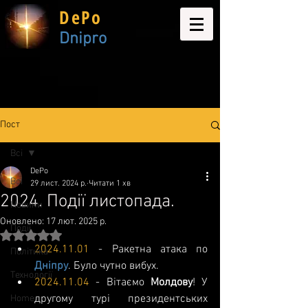
DePo
Dnipro
Пост
Всі
DePo
Всі
29 лист. 2024 р.
Читати 1 хв
2024. Події листопада.
Новини
Оновлено:
17 лют. 2025 р.
Події
Оцінка: NaN з 5 зірок.
2024.11.01
 - Ракетна атака по 
Політика
Дніпру
. Було чутно вибух.
Технології
2024.11.04
 - Вітаємо 
Молдову
! У 
другому турі президентських 
Home