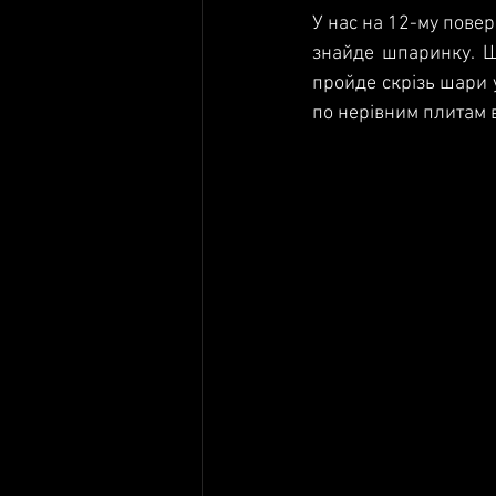
У нас на 12-му повер
знайде шпаринку. Що
пройде скрізь шари у
по нерівним плитам вж