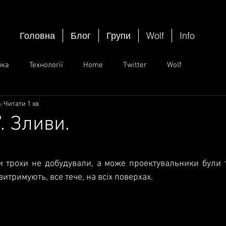
Головна
Блог
Групи
Wolf
Info
ика
Технології
Home
Twitter
Wolf
.
Читати 1 хв
. Зливи.
ок.
 трохи не добудували, а може проектувальники були так
витримують, все тече, на всіх поверхах.