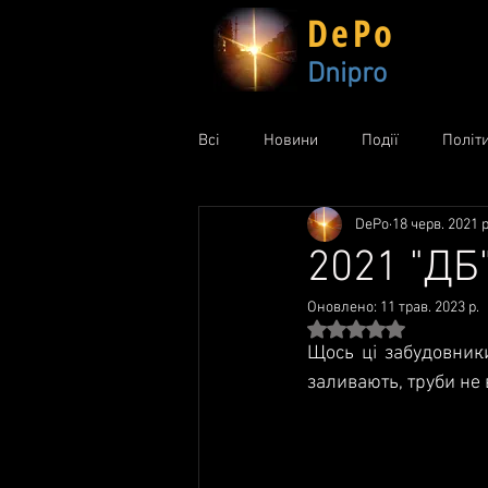
DePo
Dnipro
Всі
Новини
Події
Політ
DePo
18 черв. 2021 р
2021 "ДБ"
Оновлено:
11 трав. 2023 р.
Оцінка: NaN з 5 зір
Щось ці забудовники
заливають, труби не 