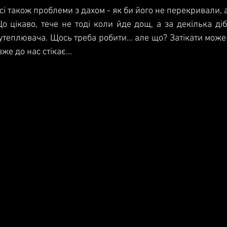
сі також проблеми з дахом - як би його не перекривали, 
 цікаво, тече не тоді коли йде дощ, а за декілька діб 
теплювача. Щось треба робити... але що? Затікати може б
е до нас стікає...