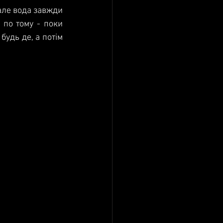
але вода завжди 
по тому - поки 
удь де, а потім 