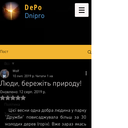
DePo
Dnipro
Пост
Всі
Wolf
Всі
10 лип. 2019 р.
Читати 1 хв
Люди, бережіть природу!
Новини
Оновлено:
12 серп. 2019 р.
Події
Оцінка: NaN з 5 зірок.
Політика
   Цієї весни одна добра людина у парку 
Технології
"Дружби" повисаджувала більш за 30 
молодих дерев (горіх). Вже зараз якась 
Home