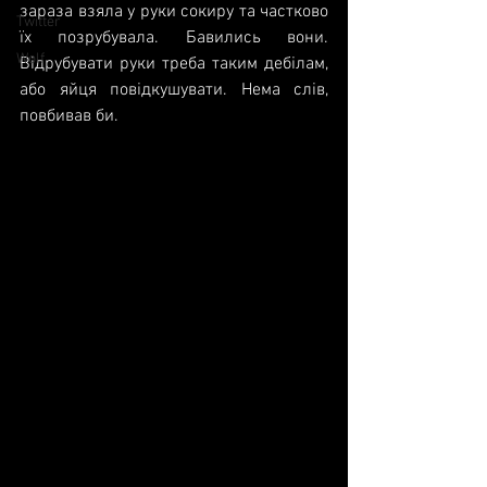
зараза взяла у руки сокиру та частково 
Twitter
їх позрубувала. Бавились вони. 
Wolf
Відрубувати руки треба таким дебілам, 
або яйця повідкушувати. Нема слів, 
повбивав би.