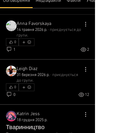
Обговорення
Медіафайли
Файли
Учасники
Anna Favorskaya
14 травня 2026 р.
·
приєднується до
групи.
0
1
2
Leigh Diaz
31 березня 2026 р.
·
приєднується
до групи.
0
0
12
Katrin Jess
18 грудня 2025 р.
Тваринництво