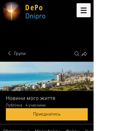
DePo
Dnipro
Групи
Новини мого життя
Публічна
·
4 учасники
Приєднатись