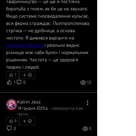
Тваринництво — це ще й постійна 
боротьба з гноєм, як би це не звучало. 
Якщо система гноєвидалення кульгає, 
вся ферма страждає. Поліпропіленова 
стрічка — не дрібниця, а основа 
чистоти. Я дивився варіанти на 
дізнатися більше
 і реально видно 
різницю між «аби було» і нормальним 
рішенням. Чистота — це здоров’я 
тварин і людей.
1
1
0
12
Katrin Jess
18 грудня 2025 р.
·
приєднується до
групи.
0
0
3