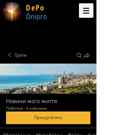
DePo
Dnipro
Групи
Новини мого життя
Публічна
·
4 учасники
Приєднатись