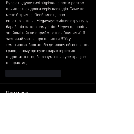
Бувають дуже тихі відрізки, а потім раптом 
починається довга серія каскадів. Саме це 
мене й тримає. Особливо цікаво 
спостерігати, як Megaways змінює структуру 
барабанів на кожному спіні. Через це навіть 
знайомі тайтли сприймаються “живими”. Я 
зазвичай читаю про новинки BTG у 
тематичних блогах або дивлюся обговорення 
гравців, тому що сухих характеристик 
недостатньо, щоб зрозуміти, як усе працює 
на практиці.
Вподобати
Відповісти
Про групу
Вітаємо у групі! Спілкуйтеся з іншими
учасниками, дізнавайте
...
Читати далі
Учасники