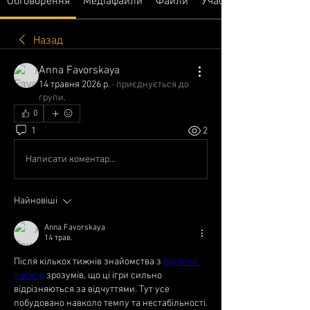
Обговорення
Медіафайли
Файли
Учасники
Назад
Anna Favorskaya
14 травня 2026 р.
·
приєднується до
групи.
0
1
2
Написати коментар...
Найновіші
Anna Favorskaya
14 трав.
Після кількох тижнів знайомства з 
big tiime 
gaming
 зрозумів, що ці ігри сильно 
відрізняються за відчуттями. Тут усе 
побудовано навколо темпу та нестабільності. 