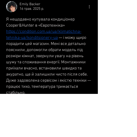
Emily Backer
16 трав. 2025 р.
Я нещодавно купувала кондиціонер 
Cooper&Hunter в «Євротехніка» 
https://condition.com.ua/ua/klimatichna-
tehnika-ua/konditsionery-ua
 — і можу щиро 
порадити цей магазин. Мені все детально 
пояснили, допомогли обрати модель під 
розміри кімнат, звернули увагу на рівень 
шуму та споживання енергії. Монтажники 
приїхали вчасно, встановили швидко та 
акуратно, ще й залишили чисто після себе. 
Дуже задоволена сервісом і якістю техніки — 
працює тихо, температура тримається 
стабільно.
Вподобати
Відповісти
Показати більше коментарів
Про групу