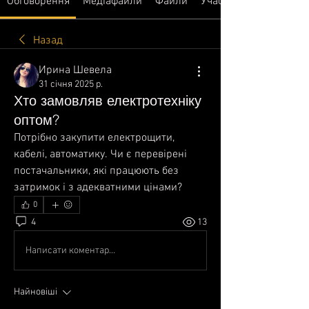
Обговорення
Медіафайли
Файли
Учасники
Назад
Ирина Шевела
31 січня 2025 р.
Хто замовляв електротехніку
оптом?
Потрібно закупити електрощити, 
кабелі, автоматику. Чи є перевірені 
постачальники, які працюють без 
затримок і з адекватними цінами?
0
4
13
Написати коментар...
Найновіші