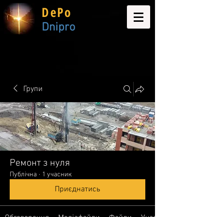
DePo
Dnipro
Групи
Ремонт з нуля
Публічна
·
1 учасник
Приєднатись