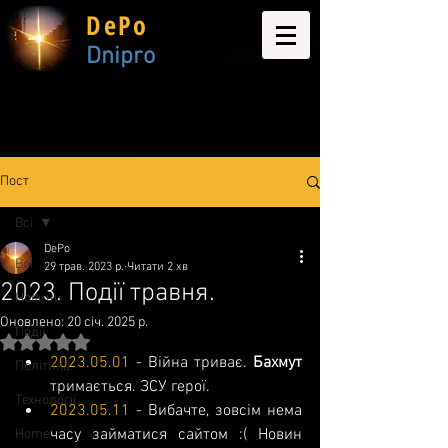
DePo
Dnipro
Пост
Всі
DePo
Всі
29 трав. 2023 р.
Читати 2 хв
2023. Події травня.
Новини
Оновлено:
20 січ. 2025 р.
Події
Оцінка: NaN з 5 зірок.
2023.05.01
 - Війна триває. 
Бахмут
Політика
тримається. ЗСУ герої.
Технології
2023.05.11
 - Вибачте, зовсім нема 
часу займатися сайтом :( Новин 
Home