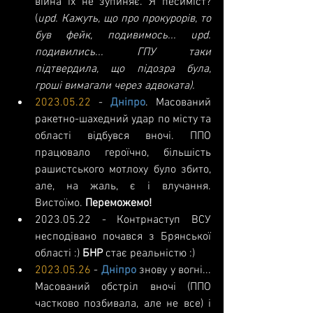
війна їх не зупиняє. Я песиміст? 
(
upd. Кажуть, що про прокурорів, то 
був фейк, подивимось... upd. 
подивились... ГПУ таки 
підтвердила, що підозра була, 
гроші вимагали через адвоката).
2023.05.22
 - 
Дніпро
. Масований 
ракетно-шахедний удар по місту та 
області відбувся вночі. ППО 
працювало героїчно, більшість 
рашистського мотлоху було збито, 
але, на жаль, є і влучання. 
Вистоїмо. 
Переможемо!
2023.05.22 - Контрнаступ ВСУ 
несподівано почався з Брянської 
області :) 
БНР 
стає реальністю :)
2023.05.26
 - 
Дніпро 
знову у вогні... 
Масований обстріл вночі (ППО 
частково позбивала, але не все) і 