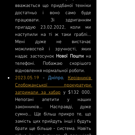
вважається що придбаної техніки 
достатньо і воно само буде 
працювати. Зі здриганням 
пригадую 23.02.2022, коли ми 
наступили на ті ж таки граблі... 
Мені дуже не вистачає 
можливостей і зручності, яких 
надає застосунок 
Нової Пошти
 на 
телефоні. Побажаю скорішого 
відновлення нормальної роботи.
2023.05.19
 - 
Дніпро
. 
Керівників 
Слобожанської прокуратури 
затримали за хабар
 у $132 000. 
Непогані апетити у наших 
законників... Насправді, дуже 
сумно... Ще більш прикро те, що 
замість цих прийдуть інші і будуть 
брати ще більше - система. Навіть 