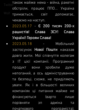
також майже нема - війна, ракетні 
Twitter
обстріли, працює ППО... Україна 
Wolf
тримається, світ допомагає, 
чекаємо на наступ.
2023.05.17
 - 
Є 200 тисяч 200-х 
рашистів! Слава ЗСУ! Слава 
Україні! Героям Слава!
2023.05.18
 - Мобільний 
застосунок 
Нової Пошти
 наказав 
довго жити. Мої співчуття колегам 
з ІТ цієї компанії. Програмний 
продукт вони зробили дуже 
непоганий, а ось адмініструванню 
та безпеці, схоже, не приділяють 
уваги. Як і в більшості великих 
компаніях ці питання майже не 
фінансуються (варто лише 
порівняти зп адміна та 
початкового програміста), 