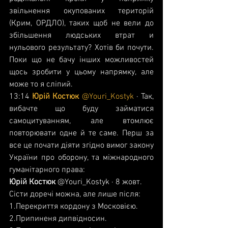
звільнення окупованих територій 
(Крим, ОРДЛО), таких щоб не вели до 
збільшення людських втрат и 
нульового результату? Хотів би почути. 
Поки що не бачу інших можливостей 
щось зробити у цьому напрямку, але 
може то я сліпий.
13:14 
Юрій Костюк 
@Youri_Kostyk
 · Так, 
вибачте що буду займатися 
самоцитуванням, але втомлює 
повторювати одне й те саме. Перш за 
все це почати діяти згідно вимог закону 
України про оборону, та міжнародного 
гуманітарного права:
Юрій Костюк 
@Youri_Kostyk · 8 жовт.
Сісти доречі можна, але лише після:
1.Перекриття кордону з Московією.
2.Припиненя дипвідносин.