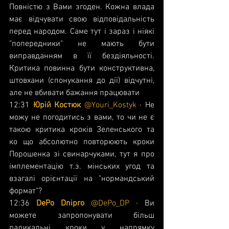
Повністю з Вами згоден. Кожна влада 
має відчувати свою відповідальність 
перед народом. Саме тут і зараз і ніякі 
"попередники" не мають бути 
виправданням в її бездіяльності. 
Критика повинна бути конструктивна, 
штовхани (спонукання до дії) відчутні, 
але не вбивати бажання працювати
12:31 
Юрій Костюк 
@Youri_Kostyk
 · Не 
можу не погодитись з вами, то чи не є 
такою критика кроків Зеленського та 
ко що абсолютно повторюють кроки 
Порошенка зі свинарчуками, тут я про 
імплементацію т.з. мінських угод та 
взагалі орієнтації на "нормандський 
формат"?
12:36 
DePo Dnipro
@DePo_DP
 · Ви 
можете запропонувати більш 
радикальні кроки у напрямку 