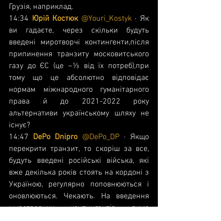
Грузія, наприклад.
14:34 
Юрій Костюк 
@Youri_Kostyk
 ·
Як 
ви гадаєте, через скільки будуть 
введені миротворчі контингенти,після 
припинення транзиту московитського 
газу до ЄС (це ~⅓ від їх потреб),при 
тому що це абсолютно відповідає 
нормам міжнародного гуманітарного 
права й до 2021-2022 року 
альтернативи українському шляху не 
існує?
14:47 
DePo Dnipro 
@DePo_DP
 ·
Якщо 
перекрити транзит, то скоріш за все, 
будуть введені російські війська, які 
вже декілька років стоять на кордоні з 
Україною, регулярно поповнюються і 
оновлюються. Чекають. На введення 
миротворчих контингентів дуже 
примарна надія, дивлячись на те, що 