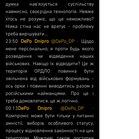
думка нав'язується суспільству 
Twitter
навмисно, своєрідна технологія. Невже 
Wolf
хтось не розуміє, що це неможливо? 
Ніяка стіна нас не врятує - проблему 
треба вирішувати...
23:50 
DePo Dnipro 
@DePo_DP
 ·
Щодо 
мене персонально, я проти будь якого 
розведення чи відведення наших 
військових. Навіщо їх відводити? Це ж 
територія ОРДЛО повинна бути 
звільнена від військових формувань - 
ось орки і повинні виводитись разом з 
російськими найманцями. Про це і 
треба домовлятися, це ж логічно.
00:13
DePo Dnipro 
@DePo_DP
 ·
Компроміс може бути тільки у питанні 
амністії, виборів, особливого статусу, 
процесу відновлення законності на цих 
територіях. Можливі також поступки 