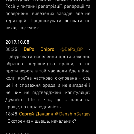
Росії у питанні репатріації, репарації та 
поверненні вивезених заводів, але не 
територій. Продовжувати воювати не 
вихід - це тупик.
2019.10.08
08:25 
DePo Dnipro 
@DePo_DP
 · 
Підбурювати населення проти законно 
обраного керівництва країни, а не 
проти ворога в той час коли йде війна, 
коли країна частково окупована - ось 
це і є справжня зрада, а не вигадані і 
не чим не підтверджені "капітуляції". 
Думайте! Ще є час, ще є надія на 
краще, на справедливість
18:48 
Сергей Даншин 
@DanshinSergey
· Экстремизм шьешь, начальник?