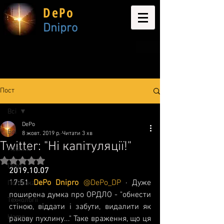
DePo
Dnipro
Пост
Всі
DePo
Всі
8 жовт. 2019 р.
Читати 3 хв
Twitter: "Ні капітуляції!"
Новини
Оцінка: NaN з 5 зірок.
Події
2019.10.07
17:51 
DePo Dnipro 
@DePo_DP
 · Дуже 
Політика
поширена думка про ОРДЛО - "обнести 
Технології
стіною, віддати і забути, видалити як 
Home
ракову пухлину..." Таке враження, що ця 