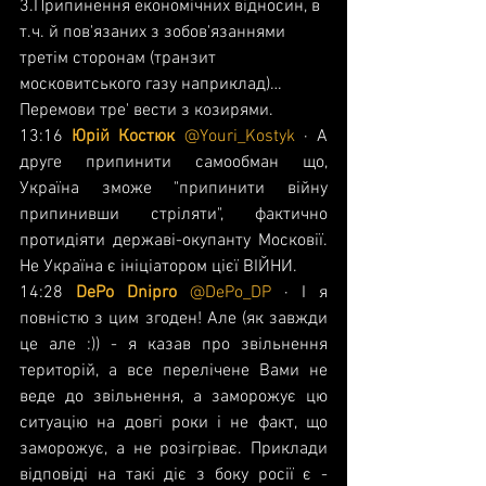
3.Припинення економічних відносин, в 
т.ч. й пов'язаних з зобов'язаннями 
третім сторонам (транзит 
московитського газу наприклад)… 
Перемови тре' вести з козирями.
13:16 
Юрій Костюк 
@Youri_Kostyk
 · А 
друге припинити самообман що, 
Україна зможе "припинити війну 
припинивши стріляти", фактично 
протидіяти державі-окупанту Московії. 
Не Україна є ініціатором цієї ВІЙНИ.
14:28 
DePo Dnipro 
@DePo_DP
 · І я 
повністю з цим згоден! Але (як завжди 
це але :)) - я казав про звільнення 
територій, а все перелічене Вами не 
веде до звільнення, а заморожує цю 
ситуацію на довгі роки і не факт, що 
заморожує, а не розігріває. Приклади 
відповіді на такі діє з боку росії є - 