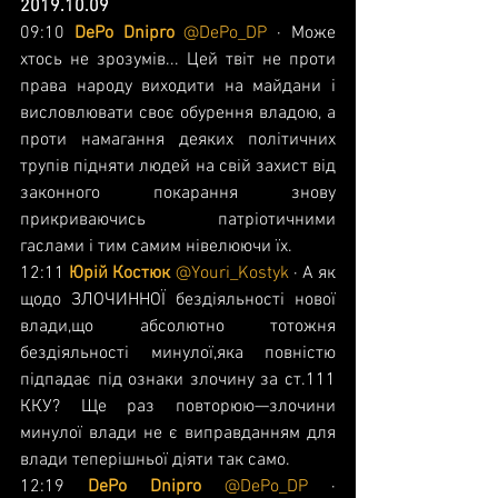
2019.10.09
09:10 
DePo Dnipro 
@DePo_DP
 · Може 
хтось не зрозумів... Цей твіт не проти 
права народу виходити на майдани і 
висловлювати своє обурення владою, а 
проти намагання деяких політичних 
трупів підняти людей на свій захист від 
законного покарання знову 
прикриваючись патріотичними 
гаслами і тим самим нівелюючи їх.
12:11 
Юрій Костюк 
@Youri_Kostyk
 · А як 
щодо ЗЛОЧИННОЇ бездіяльності нової 
влади,що абсолютно тотожня 
бездіяльності минулої,яка повністю 
підпадає під ознаки злочину за ст.111 
ККУ? Ще раз повторюю—злочини 
минулої влади не є виправданням для 
влади теперішньої діяти так само.
12:19 
DePo Dnipro 
@DePo_DP
 · 